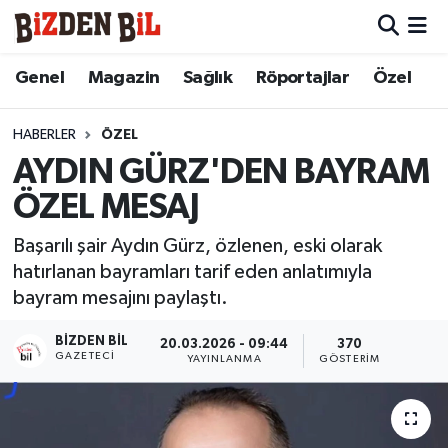
Hava Durumu
Genel
Magazin
Sağlık
Röportajlar
Özel
Trafik Durumu
HABERLER
ÖZEL
AYDIN GÜRZ'DEN BAYRAM
Süper Lig Puan Durumu ve Fikstür
ÖZEL MESAJ
Tüm Manşetler
Başarılı şair Aydın Gürz, özlenen, eski olarak
hatırlanan bayramları tarif eden anlatımıyla
Son Dakika Haberleri
bayram mesajını paylaştı.
Haber Arşivi
BIZDEN BIL
20.03.2026 - 09:44
370
GAZETECI
YAYINLANMA
GÖSTERIM