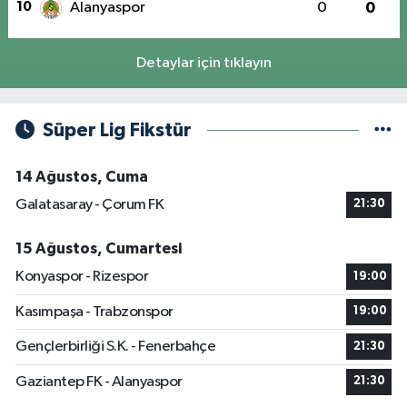
10
Alanyaspor
0
0
Detaylar için tıklayın
Süper Lig Fikstür
14 Ağustos, Cuma
Galatasaray - Çorum FK
21:30
15 Ağustos, Cumartesi
Konyaspor - Rizespor
19:00
Kasımpaşa - Trabzonspor
19:00
Gençlerbirliği S.K. - Fenerbahçe
21:30
Gaziantep FK - Alanyaspor
21:30