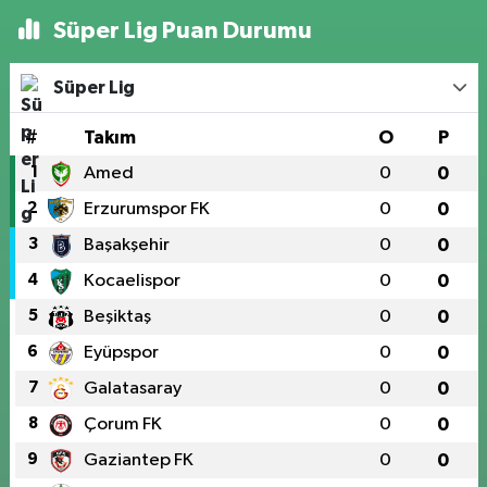
Süper Lig Puan Durumu
Süper Lig
#
Takım
O
P
1
Amed
0
0
2
Erzurumspor FK
0
0
3
Başakşehir
0
0
4
Kocaelispor
0
0
5
Beşiktaş
0
0
6
Eyüpspor
0
0
7
Galatasaray
0
0
8
Çorum FK
0
0
9
Gaziantep FK
0
0