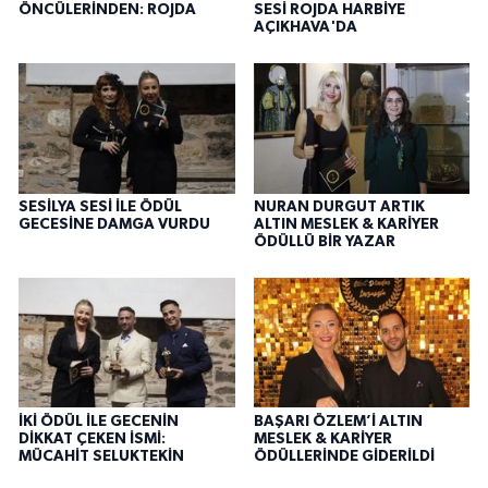
ÖNCÜLERİNDEN: ROJDA
SESİ ROJDA HARBİYE
AÇIKHAVA'DA
SESİLYA SESİ İLE ÖDÜL
NURAN DURGUT ARTIK
GECESİNE DAMGA VURDU
ALTIN MESLEK & KARİYER
ÖDÜLLÜ BİR YAZAR
İKİ ÖDÜL İLE GECENİN
BAŞARI ÖZLEM’İ ALTIN
DİKKAT ÇEKEN İSMİ:
MESLEK & KARİYER
MÜCAHİT SELUKTEKİN
ÖDÜLLERİNDE GİDERİLDİ