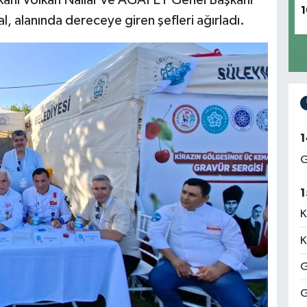
anı Volkan Nallar ve AGAFET Genel Başkanı
1
l, alanında dereceye giren şefleri ağırladı.
1
G
1
K
K
G
G