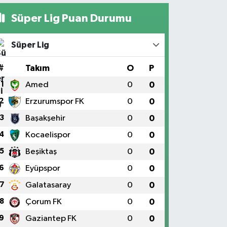
Süper Lig Puan Durumu
Süper Lig
#
Takım
O
P
1
Amed
0
0
2
Erzurumspor FK
0
0
3
Başakşehir
0
0
4
Kocaelispor
0
0
5
Beşiktaş
0
0
6
Eyüpspor
0
0
7
Galatasaray
0
0
8
Çorum FK
0
0
9
Gaziantep FK
0
0