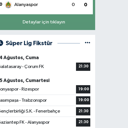
0
Alanyaspor
0
0
Detaylar için tıklayın
Süper Lig Fikstür
4 Ağustos, Cuma
alatasaray - Çorum FK
21:30
5 Ağustos, Cumartesi
onyaspor - Rizespor
19:00
asımpaşa - Trabzonspor
19:00
ençlerbirliği S.K. - Fenerbahçe
21:30
aziantep FK - Alanyaspor
21:30