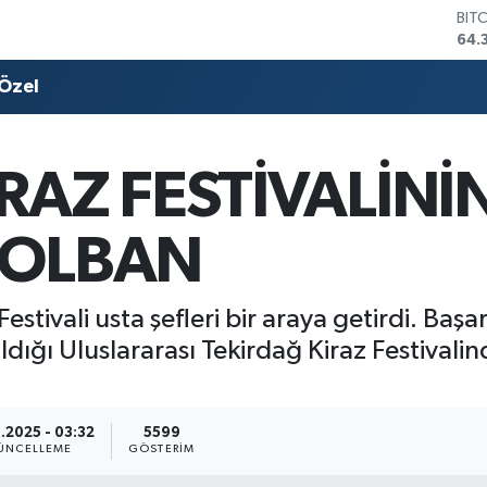
DO
47,
EU
55,
Özel
STE
64,
GRA
657
RAZ FESTİVALİNİN
BİS
13.
BIT
ÇOLBAN
64.
estivali usta şefleri bir araya getirdi. Başa
ldığı Uluslararası Tekirdağ Kiraz Festivalin
.2025 - 03:32
5599
ÜNCELLEME
GÖSTERIM