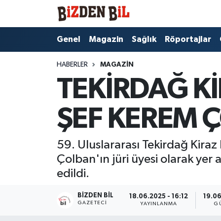
Hava Durumu
Genel
Magazin
Sağlık
Röportajlar
Trafik Durumu
HABERLER
MAGAZIN
TEKİRDAĞ Kİ
Süper Lig Puan Durumu ve Fikstür
ŞEF KEREM 
Tüm Manşetler
Son Dakika Haberleri
59. Uluslararası Tekirdağ Kiraz F
Çolban'ın jüri üyesi olarak yer a
Haber Arşivi
edildi.
BIZDEN BIL
18.06.2025 - 16:12
19.06
GAZETECI
YAYINLANMA
G