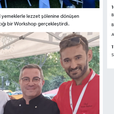
1
B
el yemeklerle lezzet şölenine dönüşen
aştığı bir Workshop gerçekleştirdi.
B
A
1
S