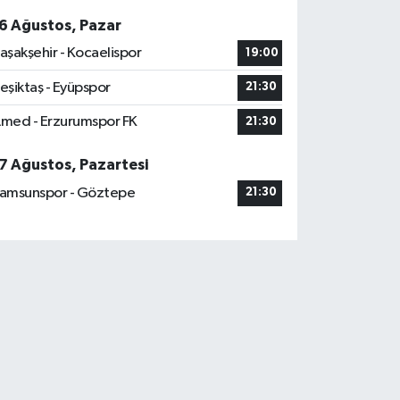
6 Ağustos, Pazar
aşakşehir - Kocaelispor
19:00
eşiktaş - Eyüpspor
21:30
med - Erzurumspor FK
21:30
7 Ağustos, Pazartesi
amsunspor - Göztepe
21:30