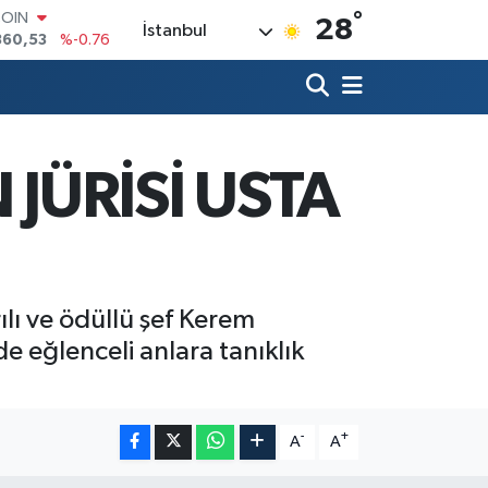
°
LAR
28
İstanbul
7069
%0.17
RO
0265
%0.01
RLİN
1897
%0.02
M ALTIN
4.81
%1.44
 JÜRİSİ USTA
T100
887
%64
COIN
360,53
%-0.76
rılı ve ödüllü şef Kerem
de eğlenceli anlara tanıklık
-
+
A
A