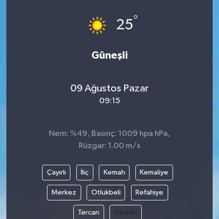
°
25
Güneşli
09 Ağustos Pazar
09:15
Nem: %49, Basınç: 1009 hpa hPa,
Rüzgar: 1.00 m/s
Çayırlı
İliç
Kemah
Kemaliye
Merkez
Otlukbeli
Refahiye
Tercan
Üzümlü