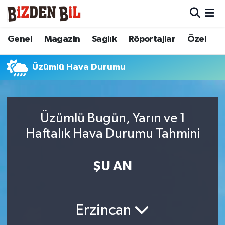
Hava Durumu
Genel
Magazin
Sağlık
Röportajlar
Özel
Trafik Durumu
Üzümlü Hava Durumu
Süper Lig Puan Durumu ve Fikstür
Tüm Manşetler
Üzümlü Bugün, Yarın ve 1
Haftalık Hava Durumu Tahmini
Son Dakika Haberleri
ŞU AN
Haber Arşivi
Erzincan