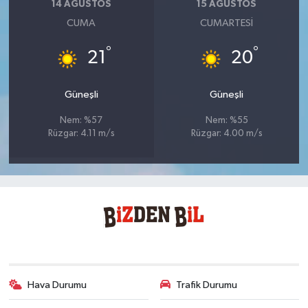
14 AĞUSTOS
15 AĞUSTOS
CUMA
CUMARTESI
°
°
21
20
Güneşli
Güneşli
Nem: %57
Nem: %55
Rüzgar: 4.11 m/s
Rüzgar: 4.00 m/s
Hava Durumu
Trafik Durumu