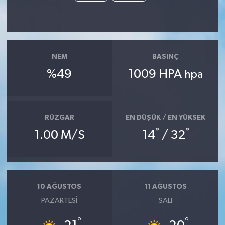
NEM
BASINÇ
%49
1009 HPA
hpa
RÜZGAR
EN DÜŞÜK / EN YÜKSEK
°
°
1.00 M/S
14
/ 32
10 AĞUSTOS
11 AĞUSTOS
PAZARTESI
SALI
°
°