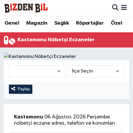
Hava Durumu
Genel
Magazin
Sağlık
Röportajlar
Özel
Trafik Durumu
Kastamonu Nöbetçi Eczaneler
Süper Lig Puan Durumu ve Fikstür
Tüm Manşetler
Son Dakika Haberleri
Paylaş
Haber Arşivi
Kastamonu
06 Ağustos 2026 Perşembe
nöbetçi eczane adres, telefon ve konumları