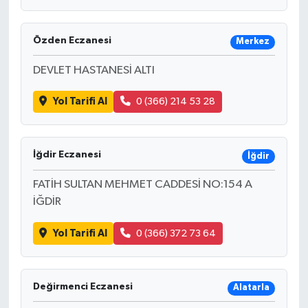
Özden Eczanesi
Merkez
DEVLET HASTANESİ ALTI
Yol Tarifi Al
0 (366) 214 53 28
İğdir Eczanesi
İğdir
FATİH SULTAN MEHMET CADDESİ NO:154 A
İĞDİR
Yol Tarifi Al
0 (366) 372 73 64
Değirmenci Eczanesi
Alatarla