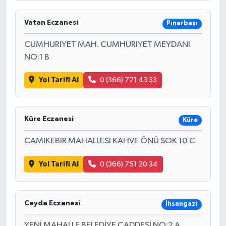
Vatan Eczanesi
Pınarbaşı
CUMHURIYET MAH. CUMHURIYET MEYDANI
NO:1 B
Yol Tarifi Al
0 (366) 771 43 33
Küre Eczanesi
Küre
CAMIKEBIR MAHALLESI KAHVE ÖNÜ SOK 10 C
Yol Tarifi Al
0 (366) 751 20 34
Ceyda Eczanesi
İhsangazi
YENİ MAHALLE BELEDİYE CADDESİ NO:2 A