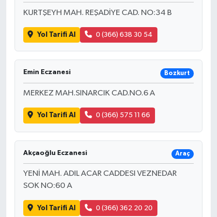
KURTŞEYH MAH. REŞADİYE CAD. NO:34 B
Yol Tarifi Al
0 (366) 638 30 54
Emin Eczanesi
Bozkurt
MERKEZ MAH.SINARCIK CAD.NO.6 A
Yol Tarifi Al
0 (366) 575 11 66
Akçaoğlu Eczanesi
Araç
YENİ MAH. ADIL ACAR CADDESI VEZNEDAR
SOK NO:60 A
Yol Tarifi Al
0 (366) 362 20 20