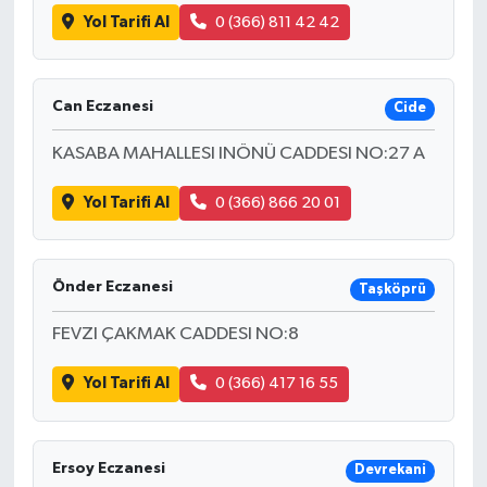
Yol Tarifi Al
0 (366) 811 42 42
Can Eczanesi
Cide
KASABA MAHALLESI INÖNÜ CADDESI NO:27 A
Yol Tarifi Al
0 (366) 866 20 01
Önder Eczanesi
Taşköprü
FEVZI ÇAKMAK CADDESI NO:8
Yol Tarifi Al
0 (366) 417 16 55
Ersoy Eczanesi
Devrekani