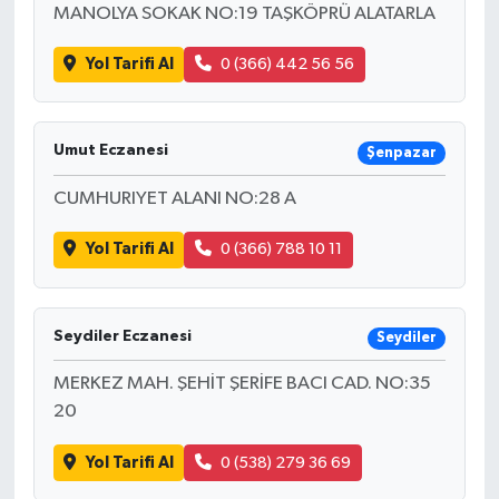
MANOLYA SOKAK NO:19 TAŞKÖPRÜ ALATARLA
Yol Tarifi Al
0 (366) 442 56 56
Umut Eczanesi
Şenpazar
CUMHURIYET ALANI NO:28 A
Yol Tarifi Al
0 (366) 788 10 11
Seydiler Eczanesi
Seydiler
MERKEZ MAH. ŞEHİT ŞERİFE BACI CAD. NO:35
20
Yol Tarifi Al
0 (538) 279 36 69