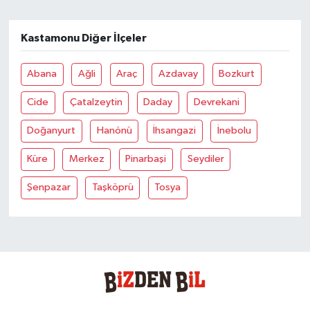
Kastamonu Diğer İlçeler
Abana
Ağli
Araç
Azdavay
Bozkurt
Cide
Çatalzeytin
Daday
Devrekani
Doğanyurt
Hanönü
İhsangazi
İnebolu
Küre
Merkez
Pinarbaşi
Seydiler
Şenpazar
Taşköprü
Tosya