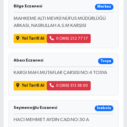
Bilge Eczanesi
Merkez
MAHKEME ALTI MEVKİİ NÜFUS MÜDÜRLÜĞÜ
ARKASI, NASRULLAH A.S.M KARŞISI
Yol Tarifi Al
0 (366) 212 77 17
Abacı Eczanesi
Tosya
KARGI MAH.MUTAFLAR ÇARSISI NO:4 TOSYA
Yol Tarifi Al
0 (366) 313 38 00
Seymenoğlu Eczanesi
İnebolu
HACI MEHMET AYDIN CAD.NO:30 A