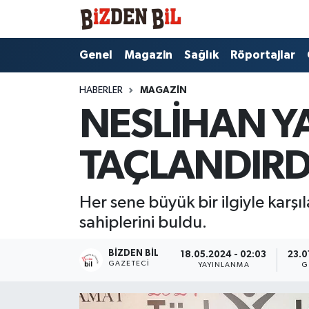
Hava Durumu
Genel
Magazin
Sağlık
Röportajlar
Trafik Durumu
HABERLER
MAGAZIN
NESLİHAN YA
Süper Lig Puan Durumu ve Fikstür
TAÇLANDIRD
Tüm Manşetler
Son Dakika Haberleri
Her sene büyük bir ilgiyle karşı
sahiplerini buldu.
Haber Arşivi
BIZDEN BIL
18.05.2024 - 02:03
23.0
GAZETECI
YAYINLANMA
G