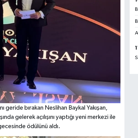
B
B
A
1
S
ını geride bırakan Neslihan Baykal Yakışan,
ında gelerek açılışını yaptığı yeni merkezi ile
 gecesinde ödülünü aldı.