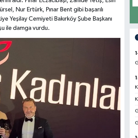
ini aldı. Pınar Eczacıbaşı, Zahide Yetiş, Esin
sel, Nur Ertürk, Pınar Bent gibi başarılı
kiye Yeşilay Cemiyeti Bakırköy Şube Başkanı
uşu ile damga vurdu.
1
G
1
K
K
G
G
1