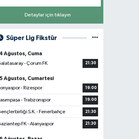
Detaylar için tıklayın
Süper Lig Fikstür
4 Ağustos, Cuma
alatasaray - Çorum FK
21:30
5 Ağustos, Cumartesi
onyaspor - Rizespor
19:00
asımpaşa - Trabzonspor
19:00
ençlerbirliği S.K. - Fenerbahçe
21:30
aziantep FK - Alanyaspor
21:30
6 Ağustos, Pazar