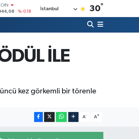
°
LAR
30
İstanbul
7436
%0.18
RO
2510
%0.32
RLİN
4811
%0.38
M ALTIN
0.55
%0.03
 ÖDÜL İLE
T100
779
%-14
COIN
944,08
%-0.18
düncü kez görkemli bir törenle
-
+
A
A