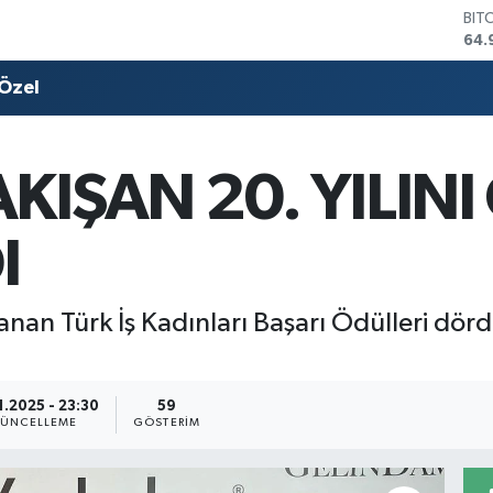
DO
47,
EU
55,
Özel
STE
64,
GRA
666
KIŞAN 20. YILINI
BİS
13.
BIT
I
64.
lanan Türk İş Kadınları Başarı Ödülleri dör
1.2025 - 23:30
59
ÜNCELLEME
GÖSTERIM