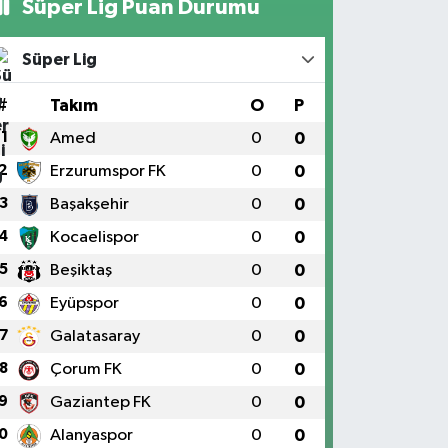
Süper Lig Puan Durumu
Süper Lig
#
Takım
O
P
1
Amed
0
0
2
Erzurumspor FK
0
0
3
Başakşehir
0
0
4
Kocaelispor
0
0
5
Beşiktaş
0
0
6
Eyüpspor
0
0
7
Galatasaray
0
0
8
Çorum FK
0
0
9
Gaziantep FK
0
0
0
Alanyaspor
0
0