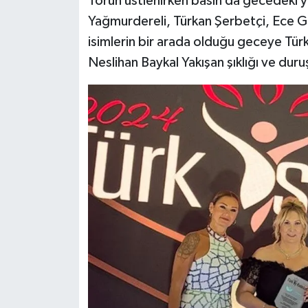
Törün üstlenirken basın da gecedeki yer
Yağmurdereli, Türkan Şerbetçi, Ece Gür
isimlerin bir arada olduğu geceye Tür
Neslihan Baykal Yakışan şıklığı ve dur