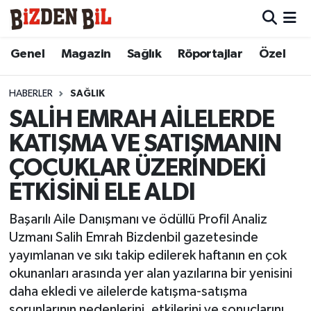
Hava Durumu
Genel
Magazin
Sağlık
Röportajlar
Özel
Trafik Durumu
HABERLER
SAĞLIK
SALİH EMRAH AİLELERDE
Süper Lig Puan Durumu ve Fikstür
KATIŞMA VE SATIŞMANIN
Tüm Manşetler
ÇOCUKLAR ÜZERİNDEKİ
ETKİSİNİ ELE ALDI
Son Dakika Haberleri
Başarılı Aile Danışmanı ve ödüllü Profil Analiz
Haber Arşivi
Uzmanı Salih Emrah Bizdenbil gazetesinde
yayımlanan ve sıkı takip edilerek haftanın en çok
okunanları arasında yer alan yazılarına bir yenisini
daha ekledi ve ailelerde katışma-satışma
sorunlarının nedenlerini, etkilerini ve sonuçlarını