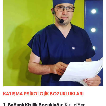
KATIŞMA
PSİKOLOJİK
BOZUKLUKLARI
1.
Bağımlı
Kişilik
Bozukluğu
: Kişi, diğer