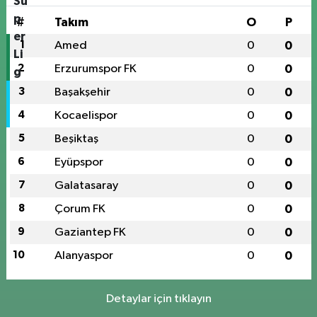
#
Takım
O
P
1
Amed
0
0
2
Erzurumspor FK
0
0
3
Başakşehir
0
0
4
Kocaelispor
0
0
5
Beşiktaş
0
0
6
Eyüpspor
0
0
7
Galatasaray
0
0
8
Çorum FK
0
0
9
Gaziantep FK
0
0
10
Alanyaspor
0
0
Detaylar için tıklayın