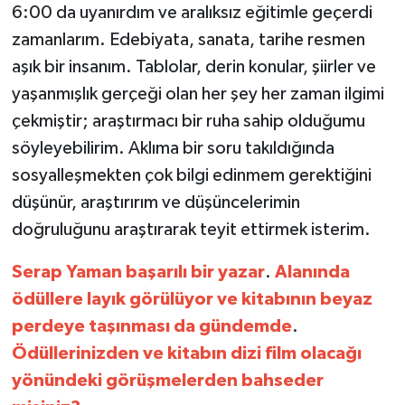
6:00 da uyanırdım ve aralıksız eğitimle geçerdi
zamanlarım. Edebiyata, sanata, tarihe resmen
aşık bir insanım. Tablolar, derin konular, şiirler ve
yaşanmışlık gerçeği olan her şey her zaman ilgimi
çekmiştir; araştırmacı bir ruha sahip olduğumu
söyleyebilirim. Aklıma bir soru takıldığında
sosyalleşmekten çok bilgi edinmem gerektiğini
düşünür, araştırırım ve düşüncelerimin
doğruluğunu araştırarak teyit ettirmek isterim.
Serap
Yaman
başarılı
bir
yazar
.
Alanında
ödüllere
layık
görülüyor
ve
kitabının
beyaz
perdeye
taşınması
da
gündemde
.
Ödüllerinizden
ve
kitabın
dizi
film
olacağı
yönündeki
görüşmelerden
bahseder