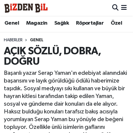
Hava Durumu
Genel
Magazin
Sağlık
Röportajlar
Özel
Trafik Durumu
HABERLER
GENEL
AÇIK SÖZLÜ, DOBRA,
Süper Lig Puan Durumu ve Fikstür
DOĞRU
Tüm Manşetler
Başarılı yazar Serap Yaman'ın edebiyat alanındaki
başarısını ve layık görüldüğü ödülü haberimize
Son Dakika Haberleri
taşıdık. Sosyal medyayı sıkı kullanan ve büyük bir
hayran kitlesi tarafından takip edilen Yaman,
Haber Arşivi
sosyal ve gündeme dair konuları da ele alıyor.
Haksız bulduğu konuları tarafsız bakış acısıyla
yorumlayan Serap Yaman bu yönüyle de beğeni
topluyor. Özellikle ünlü isimlerin gaflarını