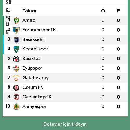
#
Takım
O
P
1
Amed
0
0
2
Erzurumspor FK
0
0
3
Başakşehir
0
0
4
Kocaelispor
0
0
5
Beşiktaş
0
0
6
Eyüpspor
0
0
7
Galatasaray
0
0
8
Çorum FK
0
0
9
Gaziantep FK
0
0
10
Alanyaspor
0
0
Detaylar için tıklayın