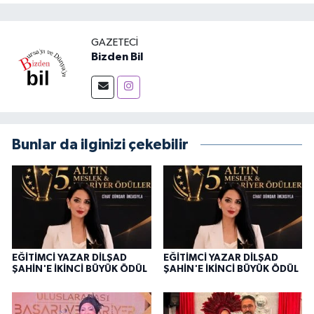
GAZETECI
Bizden Bil
Bunlar da ilginizi çekebilir
EĞİTİMCİ YAZAR DİLŞAD
EĞİTİMCİ YAZAR DİLŞAD
ŞAHİN'E İKİNCİ BÜYÜK ÖDÜL
ŞAHİN'E İKİNCİ BÜYÜK ÖDÜL