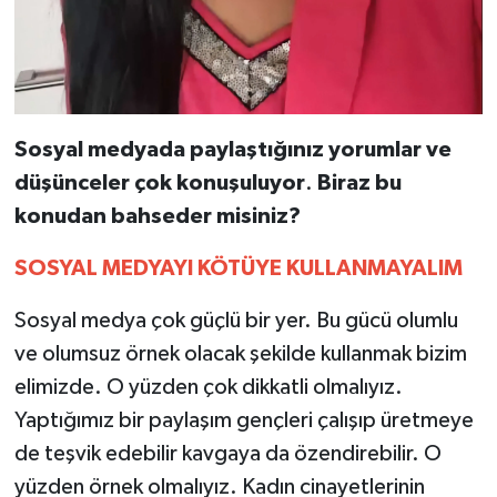
Sosyal
medyada
paylaştığınız
yorumlar
ve
düşünceler
çok
konuşuluyor
.
Biraz
bu
konudan
bahseder
misiniz?
SOSYAL
MEDYAYI
KÖTÜYE
KULLANMAYALIM
Sosyal medya çok güçlü bir yer. Bu gücü olumlu
ve olumsuz örnek olacak şekilde kullanmak bizim
elimizde. O yüzden çok dikkatli olmalıyız.
Yaptığımız bir paylaşım gençleri çalışıp üretmeye
de teşvik edebilir kavgaya da özendirebilir. O
yüzden örnek olmalıyız. Kadın cinayetlerinin