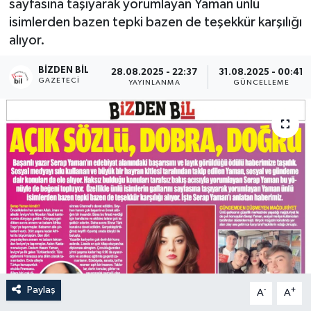
sayfasına taşıyarak yorumlayan Yaman ünlü
isimlerden bazen tepki bazen de teşekkür karşılığı
alıyor.
BIZDEN BIL
28.08.2025 - 22:37
31.08.2025 - 00:41
GAZETECI
YAYINLANMA
GÜNCELLEME
Paylaş
-
+
A
A