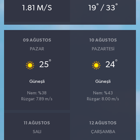
°
°
1.81 M/S
19
/ 33
09 AĞUSTOS
10 AĞUSTOS
PAZAR
PAZARTESI
°
°
25
24
Güneşli
Güneşli
Nem: %38
Nem: %43
Rüzgar: 7.89 m/s
Rüzgar: 8.00 m/s
11 AĞUSTOS
12 AĞUSTOS
SALI
ÇARŞAMBA