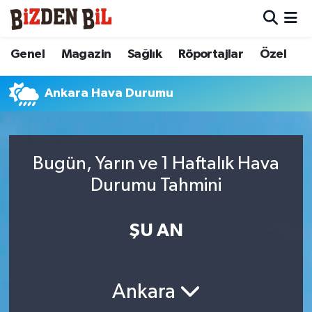
Hava Durumu
Genel
Magazin
Sağlık
Röportajlar
Özel
Trafik Durumu
Ankara Hava Durumu
Süper Lig Puan Durumu ve Fikstür
Tüm Manşetler
Bugün, Yarın ve 1 Haftalık Hava
Durumu Tahmini
Son Dakika Haberleri
ŞU AN
Haber Arşivi
Ankara