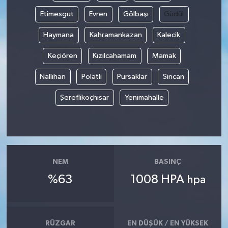
Etimesgut
Evren
Gölbaşı
Güdül
Haymana
Kahramankazan
Kalecik
Keçiören
Kızılcahamam
Mamak
Nallıhan
Polatlı
Pursaklar
Sincan
Şereflikoçhisar
Yenimahalle
NEM
BASINÇ
%63
1008 HPA
hpa
RÜZGAR
EN DÜŞÜK / EN YÜKSEK