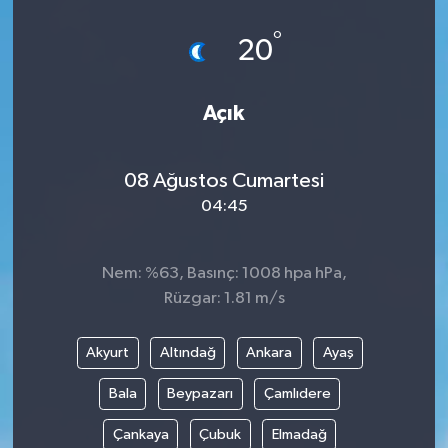
°
20
Açık
08 Ağustos Cumartesi
04:45
Nem: %63, Basınç: 1008 hpa hPa,
Rüzgar: 1.81 m/s
Akyurt
Altındağ
Ankara
Ayaş
Bala
Beypazarı
Çamlıdere
Çankaya
Çubuk
Elmadağ