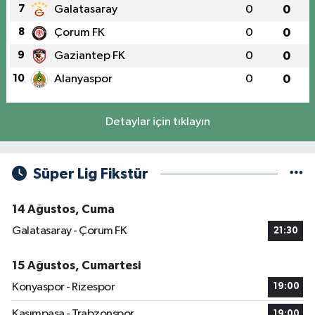
7
Galatasaray
0
0
8
Çorum FK
0
0
9
Gaziantep FK
0
0
10
Alanyaspor
0
0
Detaylar için tıklayın
Süper Lig Fikstür
14 Ağustos, Cuma
Galatasaray - Çorum FK
21:30
15 Ağustos, Cumartesi
Konyaspor - Rizespor
19:00
Kasımpaşa - Trabzonspor
19:00