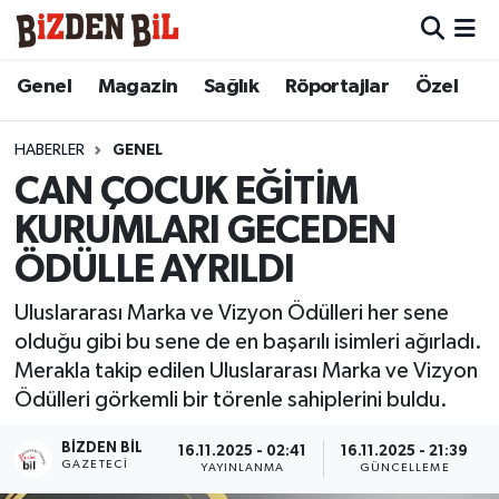
Hava Durumu
Genel
Magazin
Sağlık
Röportajlar
Özel
Trafik Durumu
HABERLER
GENEL
CAN ÇOCUK EĞİTİM
Süper Lig Puan Durumu ve Fikstür
KURUMLARI GECEDEN
Tüm Manşetler
ÖDÜLLE AYRILDI
Son Dakika Haberleri
Uluslararası Marka ve Vizyon Ödülleri her sene
olduğu gibi bu sene de en başarılı isimleri ağırladı.
Haber Arşivi
Merakla takip edilen Uluslararası Marka ve Vizyon
Ödülleri görkemli bir törenle sahiplerini buldu.
BIZDEN BIL
16.11.2025 - 02:41
16.11.2025 - 21:39
GAZETECI
YAYINLANMA
GÜNCELLEME