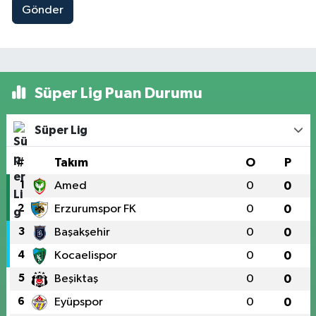
Gönder
Süper Lig Puan Durumu
Süper Lig
#
Takım
O
P
1
Amed
0
0
2
Erzurumspor FK
0
0
3
Başakşehir
0
0
4
Kocaelispor
0
0
5
Beşiktaş
0
0
6
Eyüpspor
0
0