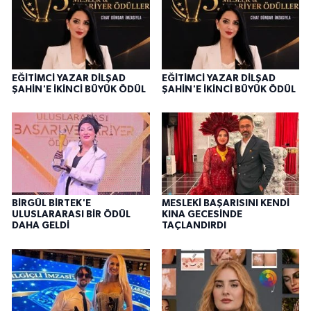
EĞİTİMCİ YAZAR DİLŞAD
EĞİTİMCİ YAZAR DİLŞAD
ŞAHİN'E İKİNCİ BÜYÜK ÖDÜL
ŞAHİN'E İKİNCİ BÜYÜK ÖDÜL
BİRGÜL BİRTEK'E
MESLEKİ BAŞARISINI KENDİ
ULUSLARARASI BİR ÖDÜL
KINA GECESİNDE
DAHA GELDİ
TAÇLANDIRDI