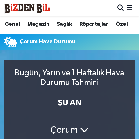
Hava Durumu
Genel
Magazin
Sağlık
Röportajlar
Özel
Trafik Durumu
Çorum Hava Durumu
Süper Lig Puan Durumu ve Fikstür
Tüm Manşetler
Bugün, Yarın ve 1 Haftalık Hava
Durumu Tahmini
Son Dakika Haberleri
ŞU AN
Haber Arşivi
Çorum