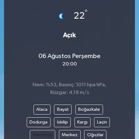
°
22
Açık
06 Ağustos Perşembe
20:00
Nem: %53, Basınç: 1011 hpa hPa,
Rüzgar: 4.19 m/s
Alaca
Bayat
Boğazkale
Dodurga
İskilip
Kargı
Laçin
Mecitözü
Merkez
Oğuzlar