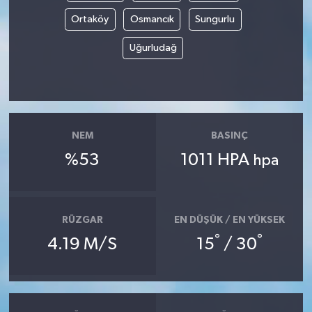
Ortaköy
Osmancık
Sungurlu
Uğurludağ
NEM
BASINÇ
%53
1011 HPA
hpa
RÜZGAR
EN DÜŞÜK / EN YÜKSEK
°
°
4.19 M/S
15
/ 30