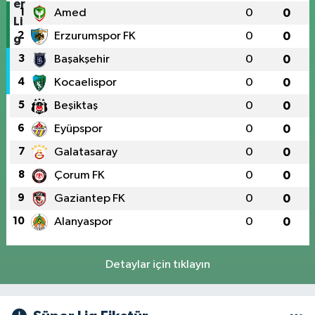
1
Amed
0
0
2
Erzurumspor FK
0
0
3
Başakşehir
0
0
4
Kocaelispor
0
0
5
Beşiktaş
0
0
6
Eyüpspor
0
0
7
Galatasaray
0
0
8
Çorum FK
0
0
9
Gaziantep FK
0
0
10
Alanyaspor
0
0
Detaylar için tıklayın