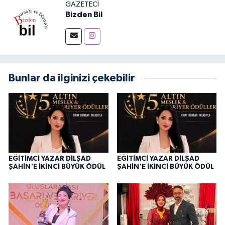
GAZETECI
Bizden Bil
Bunlar da ilginizi çekebilir
EĞİTİMCİ YAZAR DİLŞAD
EĞİTİMCİ YAZAR DİLŞAD
ŞAHİN'E İKİNCİ BÜYÜK ÖDÜL
ŞAHİN'E İKİNCİ BÜYÜK ÖDÜL