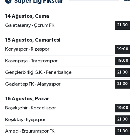
Süper Lig Fikstür
14 Ağustos, Cuma
Galatasaray - Çorum FK
21:30
15 Ağustos, Cumartesi
Konyaspor - Rizespor
19:00
Kasımpaşa - Trabzonspor
19:00
Gençlerbirliği S.K. - Fenerbahçe
21:30
Gaziantep FK - Alanyaspor
21:30
16 Ağustos, Pazar
Başakşehir - Kocaelispor
19:00
Beşiktaş - Eyüpspor
21:30
Amed - Erzurumspor FK
21:30