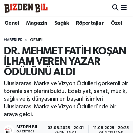
Hava Durumu
Genel
Magazin
Sağlık
Röportajlar
Özel
Trafik Durumu
HABERLER
GENEL
DR. MEHMET FATİH KOŞAN
Süper Lig Puan Durumu ve Fikstür
İLHAM VEREN YAZAR
Tüm Manşetler
ÖDÜLÜNÜ ALDI
Son Dakika Haberleri
Uluslararası Marka ve Vizyon Ödülleri görkemli bir
törenle sahiplerini buldu. Edebiyat, sanat, müzik,
Haber Arşivi
sağlık ve iş dünyasının en başarılı isimleri
Uluslararası Marka ve Vizyon Ödülleri'nde bir
araya geldi.
BIZDEN BIL
03.08.2025 - 20:31
11.08.2025 - 20:25
GAZETECI
YAYINLANMA
GÜNCELLEME