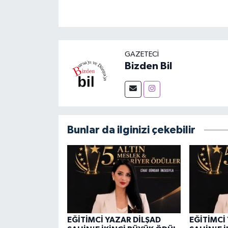
GAZETECI
Bizden Bil
Bunlar da ilginizi çekebilir
EĞİTİMCİ YAZAR DİLŞAD
EĞİTİMCİ