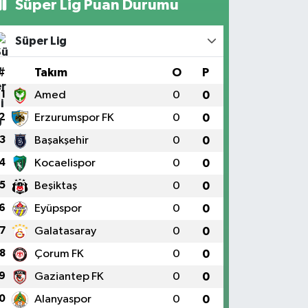
Süper Lig Puan Durumu
Süper Lig
#
Takım
O
P
1
Amed
0
0
2
Erzurumspor FK
0
0
3
Başakşehir
0
0
4
Kocaelispor
0
0
5
Beşiktaş
0
0
6
Eyüpspor
0
0
7
Galatasaray
0
0
8
Çorum FK
0
0
9
Gaziantep FK
0
0
0
Alanyaspor
0
0