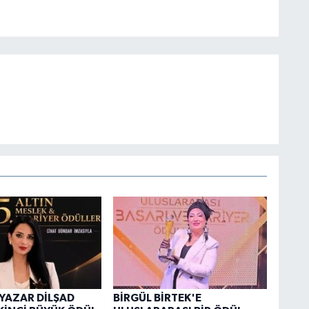
 YAZAR DİLŞAD
BİRGÜL BİRTEK'E