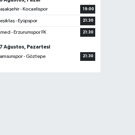
aşakşehir - Kocaelispor
19:00
eşiktaş - Eyüpspor
21:30
med - Erzurumspor FK
21:30
7 Ağustos, Pazartesi
amsunspor - Göztepe
21:30