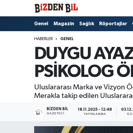
Hava Durumu
Genel
Magazin
Sağlık
Röportajlar
Trafik Durumu
HABERLER
GENEL
DUYGU AYAZ
Süper Lig Puan Durumu ve Fikstür
PSİKOLOG Ö
Tüm Manşetler
Son Dakika Haberleri
Uluslararası Marka ve Vizyon Ödü
Merakla takip edilen Uluslarara
Haber Arşivi
BIZDEN BIL
18.11.2025 - 12:48
03.12.
GAZETECI
YAYINLANMA
GÜ