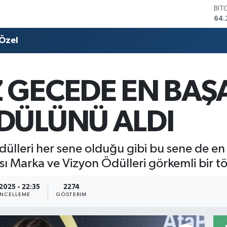
BIT
64.
DO
47,
Özel
EU
55,
STE
64,
 GECEDE EN BAŞA
GRA
651
BİS
DÜLÜNÜ ALDI
13.
lleri her sene olduğu gibi bu sene de en ba
sı Marka ve Vizyon Ödülleri görkemli bir tö
2025 - 22:35
2274
NCELLEME
GÖSTERIM