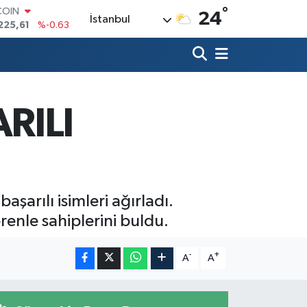
°
COIN
24
İstanbul
225,61
%-0.63
LAR
7143
%0.16
RO
0317
%-0.02
RLİN
2463
%0.07
RILI
M ALTIN
0.40
%0.45
T100
799
%70
şarılı isimleri ağırladı.
renle sahiplerini buldu.
-
+
A
A