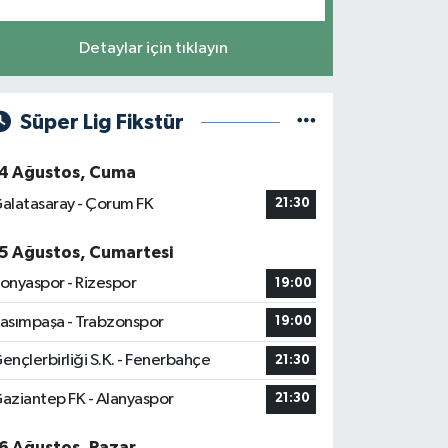
Detaylar için tıklayın
Süper Lig Fikstür
4 Ağustos, Cuma
alatasaray - Çorum FK
21:30
5 Ağustos, Cumartesi
onyaspor - Rizespor
19:00
asımpaşa - Trabzonspor
19:00
ençlerbirliği S.K. - Fenerbahçe
21:30
aziantep FK - Alanyaspor
21:30
6 Ağustos, Pazar