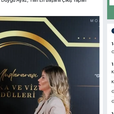
 Duygu Ayaz, Yılın En Başarılı Çıkış Yapan
1
G
1
K
K
G
G
1