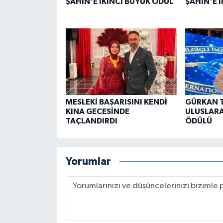
ŞAHİN'E İKİNCİ BÜYÜK ÖDÜL
ŞAHİN'E 
MESLEKİ BAŞARISINI KENDİ
GÜRKAN 
KINA GECESİNDE
ULUSLARA
TAÇLANDIRDI
ÖDÜLÜ
Yorumlar