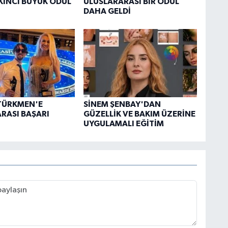
İKİNCİ BÜYÜK ÖDÜL
ULUSLARARASI BİR ÖDÜL
DAHA GELDİ
TÜRKMEN'E
SİNEM ŞENBAY'DAN
RASI BAŞARI
GÜZELLİK VE BAKIM ÜZERİNE
UYGULAMALI EĞİTİM