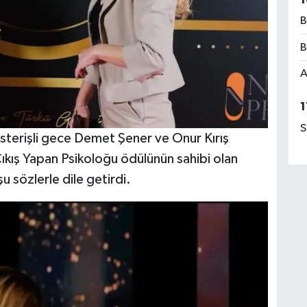
B
B
A
1
S
österişli gece Demet Şener ve Onur Kırış
 Çıkış Yapan Psikoloğu ödülünün sahibi olan
şu sözlerle dile getirdi.