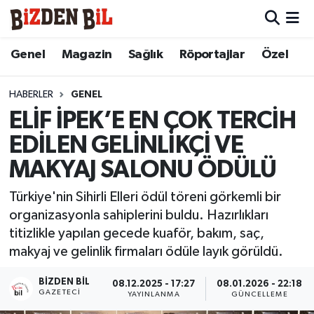
Hava Durumu
Genel
Magazin
Sağlık
Röportajlar
Özel
Trafik Durumu
HABERLER
GENEL
ELİF İPEK’E EN ÇOK TERCİH
Süper Lig Puan Durumu ve Fikstür
EDİLEN GELİNLİKÇİ VE
Tüm Manşetler
MAKYAJ SALONU ÖDÜLÜ
Son Dakika Haberleri
Türkiye'nin Sihirli Elleri ödül töreni görkemli bir
organizasyonla sahiplerini buldu. Hazırlıkları
Haber Arşivi
titizlikle yapılan gecede kuaför, bakım, saç,
makyaj ve gelinlik firmaları ödüle layık görüldü.
BIZDEN BIL
08.12.2025 - 17:27
08.01.2026 - 22:18
GAZETECI
YAYINLANMA
GÜNCELLEME