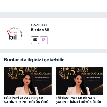
GAZETECI
Bizden Bil
Bunlar da ilginizi çekebilir
EĞİTİMCİ YAZAR DİLŞAD
EĞİTİMCİ YAZAR DİLŞAD
ŞAHİN'E İKİNCİ BÜYÜK ÖDÜL
ŞAHİN'E İKİNCİ BÜYÜK ÖDÜL