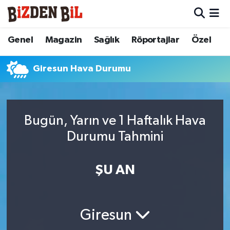
Hava Durumu
Genel
Magazin
Sağlık
Röportajlar
Özel
Trafik Durumu
Giresun Hava Durumu
Süper Lig Puan Durumu ve Fikstür
Tüm Manşetler
Bugün, Yarın ve 1 Haftalık Hava
Durumu Tahmini
Son Dakika Haberleri
ŞU AN
Haber Arşivi
Giresun