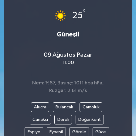
°
25
Güneşli
09 Ağustos Pazar
11:00
Nem: %67, Basınç: 1011 hpa hPa,
Rüzgar: 2.61 m/s
Alucra
Bulancak
Çamoluk
Çanakçı
Dereli
Doğankent
Espiye
Eynesil
Görele
Güce