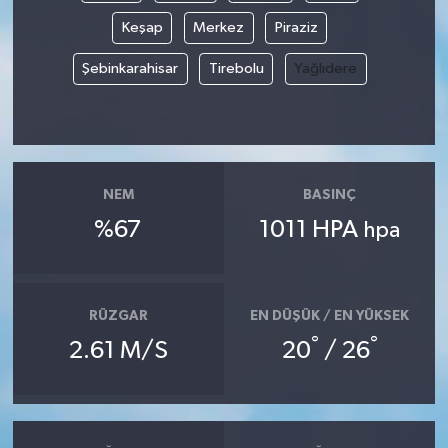
Keşap
Merkez
Piraziz
Şebinkarahisar
Tirebolu
Yağlıdere
NEM
BASINÇ
%67
1011 HPA
hpa
RÜZGAR
EN DÜŞÜK / EN YÜKSEK
°
°
2.61 M/S
20
/ 26