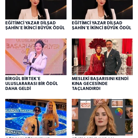
EĞİTİMCİ YAZAR DİLŞAD
EĞİTİMCİ YAZAR DİLŞAD
ŞAHİN'E İKİNCİ BÜYÜK ÖDÜL
ŞAHİN'E İKİNCİ BÜYÜK ÖDÜL
BİRGÜL BİRTEK'E
MESLEKİ BAŞARISINI KENDİ
ULUSLARARASI BİR ÖDÜL
KINA GECESİNDE
DAHA GELDİ
TAÇLANDIRDI