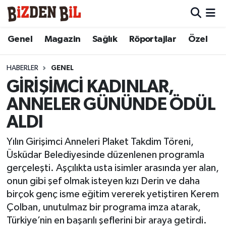
Hava Durumu
Genel
Magazin
Sağlık
Röportajlar
Özel
Trafik Durumu
HABERLER
GENEL
GİRİŞİMCİ KADINLAR,
Süper Lig Puan Durumu ve Fikstür
ANNELER GÜNÜNDE ÖDÜL
Tüm Manşetler
ALDI
Son Dakika Haberleri
Yılın Girişimci Anneleri Plaket Takdim Töreni,
Üsküdar Belediyesinde düzenlenen programla
Haber Arşivi
gerçeleşti. Aşçılıkta usta isimler arasında yer alan,
onun gibi şef olmak isteyen kızı Derin ve daha
birçok genç isme eğitim vererek yetiştiren Kerem
Çolban, unutulmaz bir programa imza atarak,
Türkiye’nin en başarılı şeflerini bir araya getirdi.