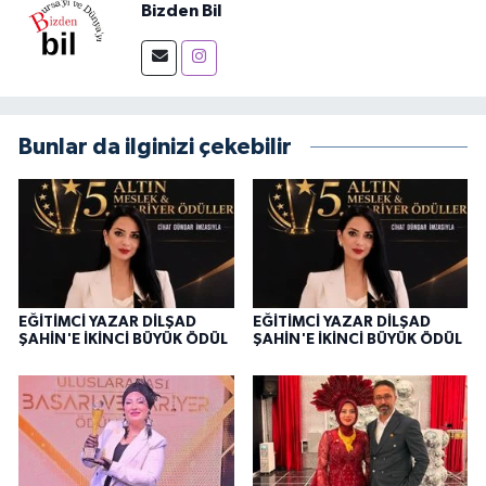
Bizden Bil
Bunlar da ilginizi çekebilir
EĞİTİMCİ YAZAR DİLŞAD
EĞİTİMCİ YAZAR DİLŞAD
ŞAHİN'E İKİNCİ BÜYÜK ÖDÜL
ŞAHİN'E İKİNCİ BÜYÜK ÖDÜL