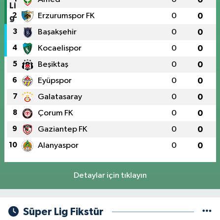
2
Erzurumspor FK
0
0
3
Başakşehir
0
0
4
Kocaelispor
0
0
5
Beşiktaş
0
0
6
Eyüpspor
0
0
7
Galatasaray
0
0
8
Çorum FK
0
0
9
Gaziantep FK
0
0
10
Alanyaspor
0
0
Detaylar için tıklayın
Süper Lig Fikstür