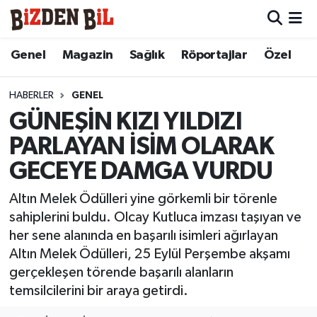
Hava Durumu
Genel
Magazin
Sağlık
Röportajlar
Özel
Trafik Durumu
HABERLER
GENEL
GÜNEŞİN KIZI YILDIZI
Süper Lig Puan Durumu ve Fikstür
PARLAYAN İSİM OLARAK
Tüm Manşetler
GECEYE DAMGA VURDU
Son Dakika Haberleri
Altın Melek Ödülleri yine görkemli bir törenle
sahiplerini buldu. Olcay Kutluca imzası taşıyan ve
Haber Arşivi
her sene alanında en başarılı isimleri ağırlayan
Altın Melek Ödülleri, 25 Eylül Perşembe akşamı
gerçekleşen törende başarılı alanların
temsilcilerini bir araya getirdi.