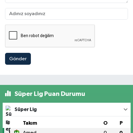
Gönder
Süper Lig Puan Durumu
Süper Lig
#
Takım
O
P
1
Amed
0
0