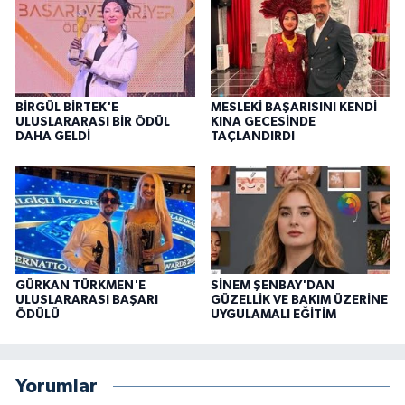
BİRGÜL BİRTEK'E
MESLEKİ BAŞARISINI KENDİ
ULUSLARARASI BİR ÖDÜL
KINA GECESİNDE
DAHA GELDİ
TAÇLANDIRDI
GÜRKAN TÜRKMEN'E
SİNEM ŞENBAY'DAN
ULUSLARARASI BAŞARI
GÜZELLİK VE BAKIM ÜZERİNE
ÖDÜLÜ
UYGULAMALI EĞİTİM
Yorumlar