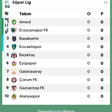
Süper Lig
#
Takım
O
P
1
Amed
0
0
2
Erzurumspor FK
0
0
3
Başakşehir
0
0
4
Kocaelispor
0
0
5
Beşiktaş
0
0
6
Eyüpspor
0
0
7
Galatasaray
0
0
8
Çorum FK
0
0
9
Gaziantep FK
0
0
10
Alanyaspor
0
0
Detaylar için tıklayın