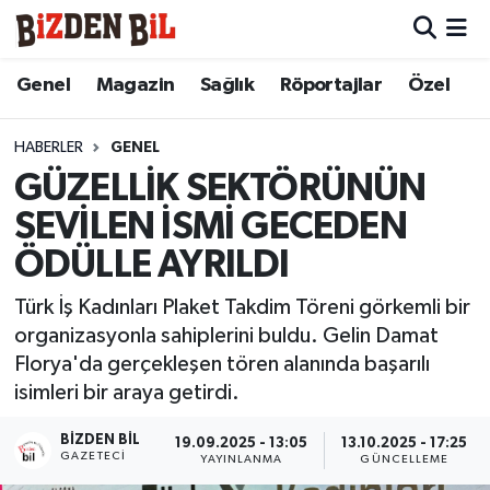
Hava Durumu
Genel
Magazin
Sağlık
Röportajlar
Özel
Trafik Durumu
HABERLER
GENEL
GÜZELLİK SEKTÖRÜNÜN
Süper Lig Puan Durumu ve Fikstür
SEVİLEN İSMİ GECEDEN
Tüm Manşetler
ÖDÜLLE AYRILDI
Son Dakika Haberleri
Türk İş Kadınları Plaket Takdim Töreni görkemli bir
organizasyonla sahiplerini buldu. Gelin Damat
Haber Arşivi
Florya'da gerçekleşen tören alanında başarılı
isimleri bir araya getirdi.
BIZDEN BIL
19.09.2025 - 13:05
13.10.2025 - 17:25
GAZETECI
YAYINLANMA
GÜNCELLEME