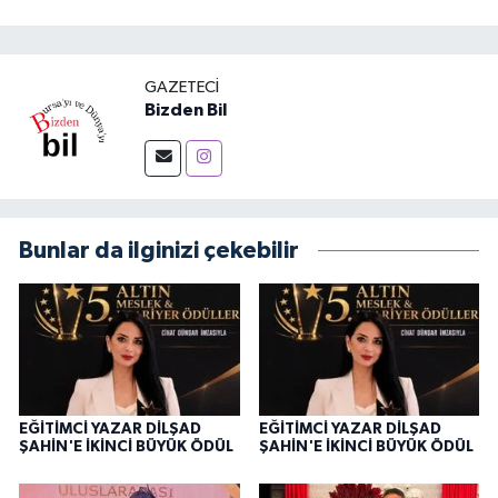
GAZETECI
Bizden Bil
Bunlar da ilginizi çekebilir
EĞİTİMCİ YAZAR DİLŞAD
EĞİTİMCİ YAZAR DİLŞAD
ŞAHİN'E İKİNCİ BÜYÜK ÖDÜL
ŞAHİN'E İKİNCİ BÜYÜK ÖDÜL