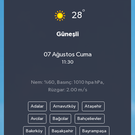
°
28
Güneşli
07 Ağustos Cuma
11:30
Nem: %60, Basınç: 1010 hpa hPa,
Rüzgar: 2.00 m/s
Adalar
Arnavutköy
Ataşehir
Avcılar
Bağcılar
Bahçelievler
Bakırköy
Başakşehir
Bayrampaşa