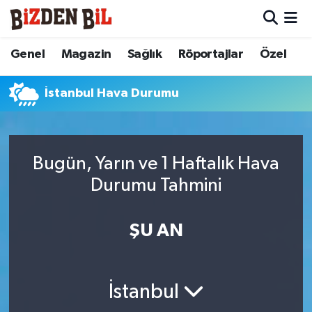
Hava Durumu
Genel
Magazin
Sağlık
Röportajlar
Özel
Trafik Durumu
İstanbul Hava Durumu
Süper Lig Puan Durumu ve Fikstür
Tüm Manşetler
Bugün, Yarın ve 1 Haftalık Hava
Durumu Tahmini
Son Dakika Haberleri
ŞU AN
Haber Arşivi
İstanbul