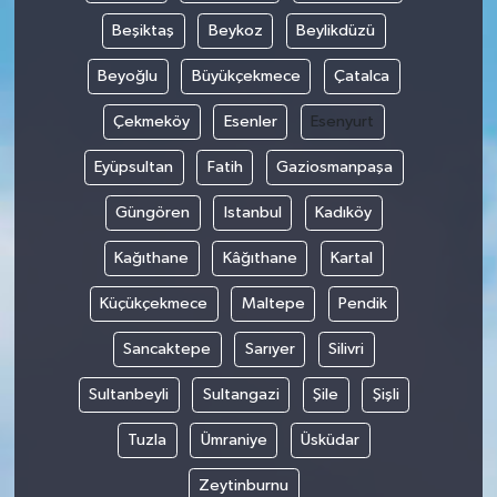
Beşiktaş
Beykoz
Beylikdüzü
Beyoğlu
Büyükçekmece
Çatalca
Çekmeköy
Esenler
Esenyurt
Eyüpsultan
Fatih
Gaziosmanpaşa
Güngören
Istanbul
Kadıköy
Kağıthane
Kâğıthane
Kartal
Küçükçekmece
Maltepe
Pendik
Sancaktepe
Sarıyer
Silivri
Sultanbeyli
Sultangazi
Şile
Şişli
Tuzla
Ümraniye
Üsküdar
Zeytinburnu