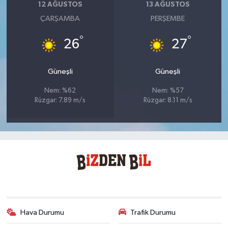
12 AĞUSTOS
13 AĞUSTOS
ÇARŞAMBA
PERŞEMBE
°
°
26
27
Güneşli
Güneşli
Nem: %62
Nem: %57
Rüzgar: 7.89 m/s
Rüzgar: 8.11 m/s
Hava Durumu
Trafik Durumu