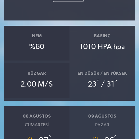
NEM
BASINÇ
%60
1010 HPA
hpa
RÜZGAR
EN DÜŞÜK / EN YÜKSEK
°
°
2.00 M/S
23
/ 31
08 AĞUSTOS
09 AĞUSTOS
CUMARTESI
PAZAR
°
°