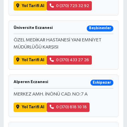
Yol Tarifi Al
0 (370) 725 32 92
Üniversite Eczanesi
Beşbinevler
ÖZEL MEDİKAR HASTANESİ YANI EMNİYET
MÜDÜRLÜĞÜ KARŞISI
Yol Tarifi Al
0 (370) 433 27 26
Alperen Eczanesi
Eskipazar
MERKEZ AMH. İNÖNÜ CAD. NO:7 A
Yol Tarifi Al
0 (370) 818 10 18