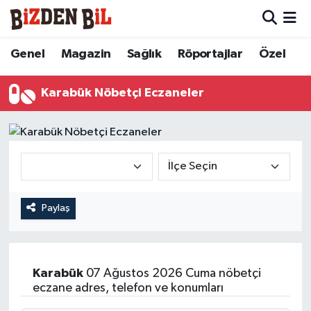
Hava Durumu
Genel
Magazin
Sağlık
Röportajlar
Özel
Trafik Durumu
Karabük Nöbetçi Eczaneler
Süper Lig Puan Durumu ve Fikstür
Tüm Manşetler
Son Dakika Haberleri
Paylaş
Haber Arşivi
Karabük
07 Ağustos 2026 Cuma nöbetçi
eczane adres, telefon ve konumları