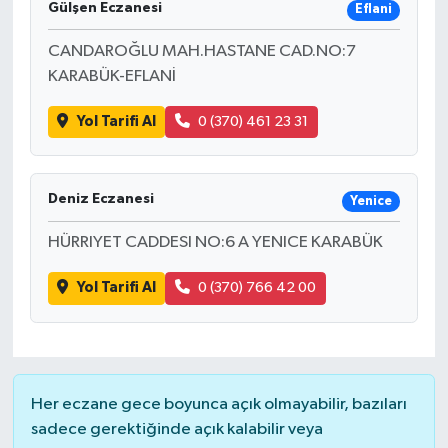
Gülşen Eczanesi
Eflani
CANDAROĞLU MAH.HASTANE CAD.NO:7
KARABÜK-EFLANİ
Yol Tarifi Al
0 (370) 461 23 31
Deniz Eczanesi
Yenice
HÜRRIYET CADDESI NO:6 A YENICE KARABÜK
Yol Tarifi Al
0 (370) 766 42 00
Her eczane gece boyunca açık olmayabilir, bazıları
sadece gerektiğinde açık kalabilir veya