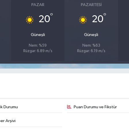
PAZAR
PAZARTESI
°
°
20
20
Güneşli
Güneşli
Nem: %59
Nem: %63
Rüzgar: 6.89 m/s
Rüzgar: 6.19 m/s
fik Durumu
Puan Durumu ve Fikstür
er Arşivi