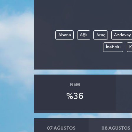
Abana
Ağlı
Araç
Azdavay
İnebolu
K
NEM
%36
07 AĞUSTOS
08 AĞUSTOS