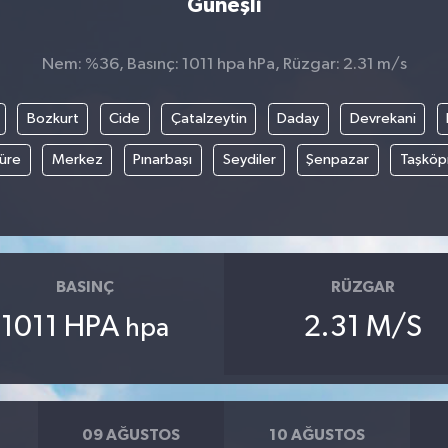
Güneşli
Nem: %36, Basınç: 1011 hpa hPa, Rüzgar: 2.31 m/s
Bozkurt
Cide
Çatalzeytin
Daday
Devrekani
üre
Merkez
Pınarbaşı
Seydiler
Şenpazar
Taşköp
BASINÇ
RÜZGAR
1011 HPA
2.31 M/S
hpa
09 AĞUSTOS
10 AĞUSTOS