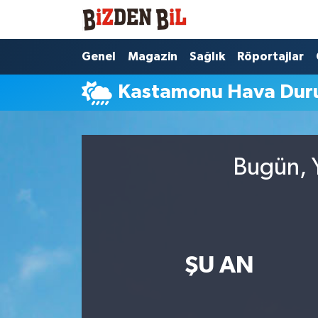
Hava Durumu
Genel
Magazin
Sağlık
Röportajlar
Kastamonu Hava Du
Trafik Durumu
Süper Lig Puan Durumu ve Fikstür
Bugün, Y
Tüm Manşetler
Son Dakika Haberleri
Haber Arşivi
ŞU AN