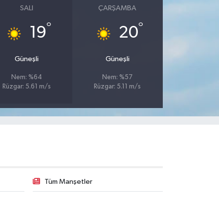
SALI
ÇARŞAMBA
°
°
19
20
Güneşli
Güneşli
Nem: %64
Nem: %57
Rüzgar: 5.61 m/s
Rüzgar: 5.11 m/s
Tüm Manşetler