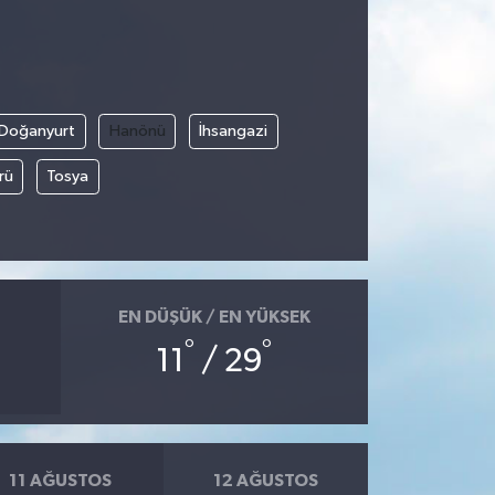
Doğanyurt
Hanönü
İhsangazi
rü
Tosya
EN DÜŞÜK / EN YÜKSEK
°
°
11
/ 29
11 AĞUSTOS
12 AĞUSTOS