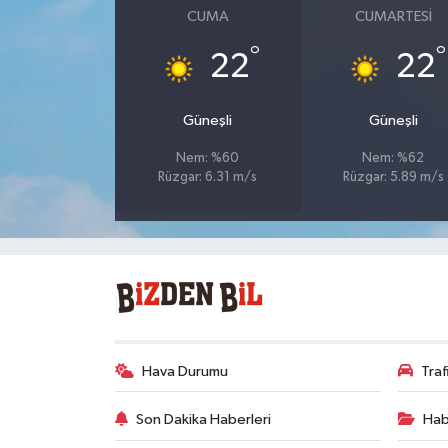
CUMA
CUMARTESI
°
°
22
22
Güneşli
Güneşli
Nem: %60
Nem: %62
Rüzgar: 6.31 m/s
Rüzgar: 5.89 m/s
Hava Durumu
Tra
Son Dakika Haberleri
Hab