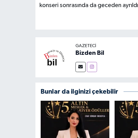
konseri sonrasında da geceden ayrıldı
GAZETECI
Bizden Bil
Bunlar da ilginizi çekebilir