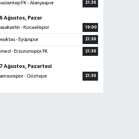
aziantep FK - Alanyaspor
21:30
6 Ağustos, Pazar
aşakşehir - Kocaelispor
19:00
eşiktaş - Eyüpspor
21:30
med - Erzurumspor FK
21:30
7 Ağustos, Pazartesi
amsunspor - Göztepe
21:30