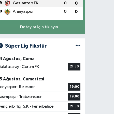
9
Gaziantep FK
0
0
0
Alanyaspor
0
0
Detaylar için tıklayın
Süper Lig Fikstür
4 Ağustos, Cuma
alatasaray - Çorum FK
21:30
5 Ağustos, Cumartesi
onyaspor - Rizespor
19:00
asımpaşa - Trabzonspor
19:00
ençlerbirliği S.K. - Fenerbahçe
21:30