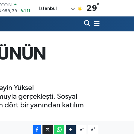
°
OLAR
29
İstanbul
7,7436
%0.18
URO
5,2510
%0.32
TERLİN
4,4811
%0.38
RAM ALTIN
660.55
%0.03
RÜNÜN
İST100
3.779
%-14
eyin Yüksel
yla gerçekleşti. Sosyal
 dört bir yanından katılım
-
+
A
A