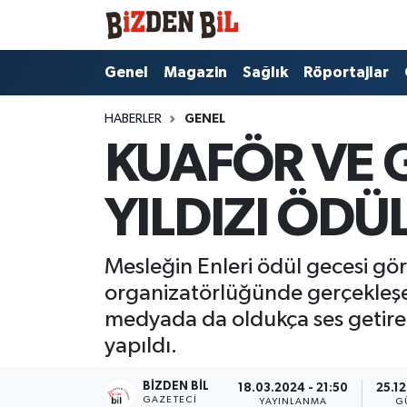
Hava Durumu
Genel
Magazin
Sağlık
Röportajlar
Trafik Durumu
HABERLER
GENEL
KUAFÖR VE 
Süper Lig Puan Durumu ve Fikstür
YILDIZI ÖDÜ
Tüm Manşetler
Son Dakika Haberleri
Mesleğin Enleri ödül gecesi gör
organizatörlüğünde gerçekleşe
Haber Arşivi
medyada da oldukça ses getiren
yapıldı.
BIZDEN BIL
18.03.2024 - 21:50
25.1
GAZETECI
YAYINLANMA
G