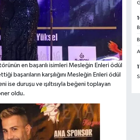
G
1
B
B
A
örünün en başarılı isimleri Mesleğin Enleri ödül
1
iği başarıların karşılığını Mesleğin Enleri ödül
S
ni ise duruşu ve ışıltısıyla beğeni toplayan
öner oldu.