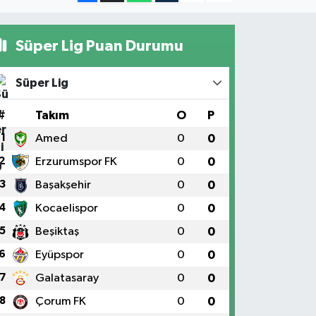
Süper Lig Puan Durumu
Süper Lig
#
Takım
O
P
1
Amed
0
0
2
Erzurumspor FK
0
0
3
Başakşehir
0
0
4
Kocaelispor
0
0
5
Beşiktaş
0
0
6
Eyüpspor
0
0
7
Galatasaray
0
0
8
Çorum FK
0
0