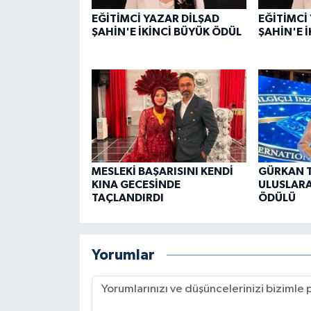
EĞİTİMCİ YAZAR DİLŞAD
EĞİTİMCİ
ŞAHİN'E İKİNCİ BÜYÜK ÖDÜL
ŞAHİN'E 
MESLEKİ BAŞARISINI KENDİ
GÜRKAN 
KINA GECESİNDE
ULUSLARA
TAÇLANDIRDI
ÖDÜLÜ
Yorumlar