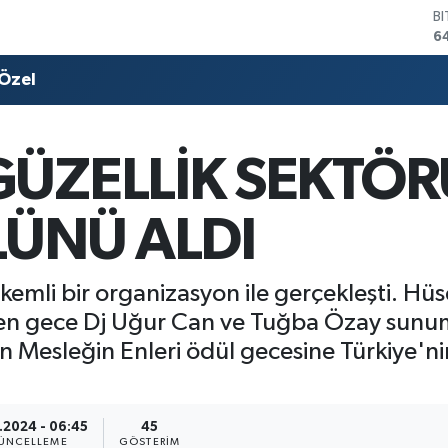
D
4
E
5
Özel
S
6
G
6
GÜZELLİK SEKTÖ
B
1
LÜNÜ ALDI
kemli bir organizasyon ile gerçekleşti. Hüs
n gece Dj Uğur Can ve Tuğba Özay sunumu
 Mesleğin Enleri ödül gecesine Türkiye'nin
2.2024 - 06:45
45
ÜNCELLEME
GÖSTERIM