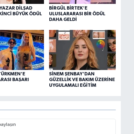
 YAZAR DİLŞAD
BİRGÜL BİRTEK'E
İKİNCİ BÜYÜK ÖDÜL
ULUSLARARASI BİR ÖDÜL
DAHA GELDİ
TÜRKMEN'E
SİNEM ŞENBAY'DAN
RASI BAŞARI
GÜZELLİK VE BAKIM ÜZERİNE
UYGULAMALI EĞİTİM