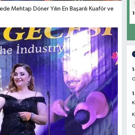
cede Mehtap Döner Yılın En Başarılı Kuaför ve
1
1
G
1
K
K
G