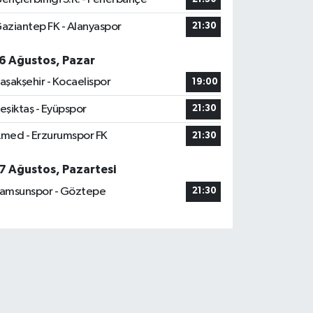
aziantep FK - Alanyaspor
21:30
6 Ağustos, Pazar
aşakşehir - Kocaelispor
19:00
eşiktaş - Eyüpspor
21:30
med - Erzurumspor FK
21:30
7 Ağustos, Pazartesi
amsunspor - Göztepe
21:30