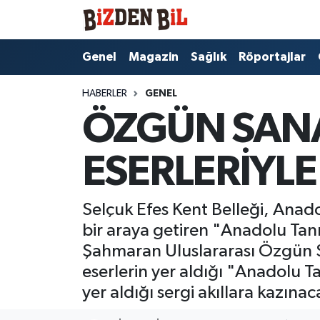
Hava Durumu
Genel
Magazin
Sağlık
Röportajlar
Trafik Durumu
HABERLER
GENEL
ÖZGÜN SANA
Süper Lig Puan Durumu ve Fikstür
ESERLERİYLE
Tüm Manşetler
Son Dakika Haberleri
Selçuk Efes Kent Belleği, Anad
bir araya getiren "Anadolu Tanrı
Haber Arşivi
Şahmaran Uluslararası Özgün Sa
eserlerin yer aldığı "Anadolu Tan
yer aldığı sergi akıllara kazına