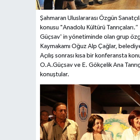
Şahmaran Uluslararası Özgün Sanatçıla
konusu "Anadolu Kültürü Tanrıçaları.”
Güçsav' in yönetiminde olan grup özgün
Kaymakamı Oğuz Alp Çağlar, belediye ç
Açılış sonrası kısa bir konferansta ko
O.A.Güçsav ve E. Gökçelik Ana Tanrıç
konuştular.