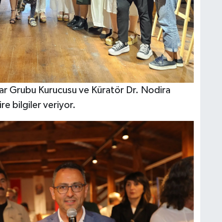
ar Grubu Kurucusu ve Küratör Dr. Nodira
re bilgiler veriyor.