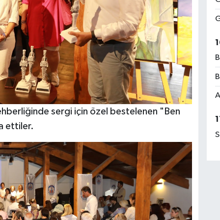
G
1
B
B
A
hberliğinde sergi için özel bestelenen "Ben
1
 ettiler.
S