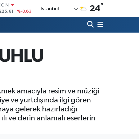
°
LAR
24
İstanbul
7143
%0.16
RO
0317
%-0.02
RLİN
2463
%0.07
M ALTIN
4.81
%1.44
RUHLU
T100
799
%70
COIN
225,61
%-0.63
ekmek amacıyla resim ve müziği
iye ve yurtdışında ilgi gören
raya gelerek hazırladığı
ılı ve derin anlamalı eserlerin