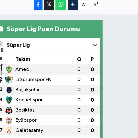
-
+
A
A
Süper Lig Puan Durumu
Süper Lig
#
Takım
O
P
1
Amed
0
0
2
Erzurumspor FK
0
0
3
Başakşehir
0
0
4
Kocaelispor
0
0
5
Beşiktaş
0
0
6
Eyüpspor
0
0
7
Galatasaray
0
0