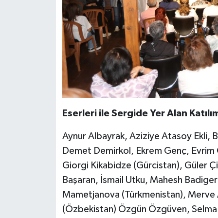
Eserleri
ile
Sergide
Yer
Alan
Katılı
Aynur Albayrak, Aziziye Atasoy Ekli, 
Demet Demirkol, Ekrem Genç, Evrim G
Giorgi Kikabidze (Gürcistan), Güler Ç
Başaran, İsmail Utku, Mahesh Badiger 
Mametjanova (Türkmenistan), Merve A
(Özbekistan) Özgün Özgüven, Selma K