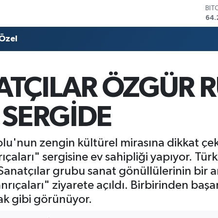
DO
47,
EU
55,
Özel
STE
64,
GRA
657
TÇILAR ÖZGÜR 
BİS
13.
BIT
 SERGİDE
64.
olu'nun zengin kültürel mirasına dikkat ç
çaları" sergisine ev sahipliği yapıyor. Türk
natçılar grubu sanat gönüllülerinin bir a
rıçaları" ziyarete açıldı. Birbirinden başar
cak gibi görünüyor.