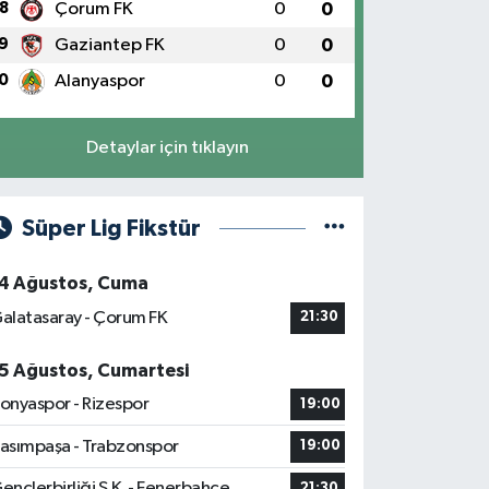
8
Çorum FK
0
0
9
Gaziantep FK
0
0
0
Alanyaspor
0
0
Detaylar için tıklayın
Süper Lig Fikstür
4 Ağustos, Cuma
alatasaray - Çorum FK
21:30
5 Ağustos, Cumartesi
onyaspor - Rizespor
19:00
asımpaşa - Trabzonspor
19:00
ençlerbirliği S.K. - Fenerbahçe
21:30