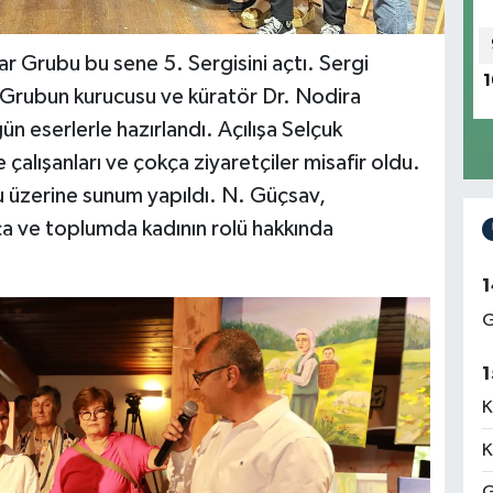
r Grubu bu sene 5. Sergisini açtı. Sergi
1
 Grubun kurucusu ve küratör Dr. Nodira
 eserlerle hazırlandı. Açılışa Selçuk
alışanları ve çokça ziyaretçiler misafir oldu.
nu üzerine sunum yapıldı. N. Güçsav,
a ve toplumda kadının rolü hakkında
1
G
1
K
K
G