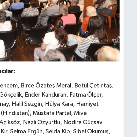
mcılar:
Bencem, Birce Özateş Meral, Betül Çetintaş,
ökçelik, Ender Kanduran, Fatma Ölçer,
inay, Halil Sezgin, Hülya Kara, Hamiyet
(Hindistan), Mustafa Partal, Mive
çıksöz, Nazlı Özyurtlu, Nodira Güçsav
ır, Selma Ergün, Selda Kip, Sibel Okumuş,