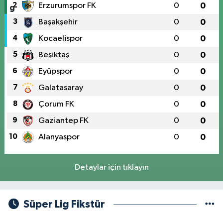
2
Erzurumspor FK
0
0
3
Başakşehir
0
0
4
Kocaelispor
0
0
5
Beşiktaş
0
0
6
Eyüpspor
0
0
7
Galatasaray
0
0
8
Çorum FK
0
0
9
Gaziantep FK
0
0
10
Alanyaspor
0
0
Detaylar için tıklayın
Süper Lig Fikstür