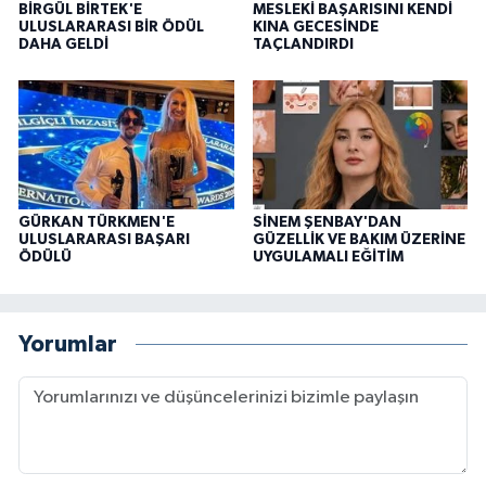
BİRGÜL BİRTEK'E
MESLEKİ BAŞARISINI KENDİ
ULUSLARARASI BİR ÖDÜL
KINA GECESİNDE
DAHA GELDİ
TAÇLANDIRDI
GÜRKAN TÜRKMEN'E
SİNEM ŞENBAY'DAN
ULUSLARARASI BAŞARI
GÜZELLİK VE BAKIM ÜZERİNE
ÖDÜLÜ
UYGULAMALI EĞİTİM
Yorumlar