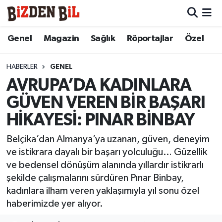
Hava Durumu
Genel
Magazin
Sağlık
Röportajlar
Özel
Trafik Durumu
HABERLER
GENEL
AVRUPA’DA KADINLARA
Süper Lig Puan Durumu ve Fikstür
GÜVEN VEREN BİR BAŞARI
Tüm Manşetler
HİKAYESİ: PINAR BİNBAY
Son Dakika Haberleri
Belçika’dan Almanya’ya uzanan, güven, deneyim
ve istikrara dayalı bir başarı yolculuğu… Güzellik
Haber Arşivi
ve bedensel dönüşüm alanında yıllardır istikrarlı
şekilde çalışmalarını sürdüren Pınar Binbay,
kadınlara ilham veren yaklaşımıyla yıl sonu özel
haberimizde yer alıyor.