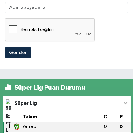
Gönder
Süper Lig Puan Durumu
Süper Lig
#
Takım
O
P
1
Amed
0
0