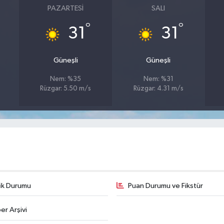
PAZARTESI
SALI
°
°
31
31
Güneşli
Güneşli
Nem: %35
Nem: %31
Rüzgar: 5.50 m/s
Rüzgar: 4.31 m/s
fik Durumu
Puan Durumu ve Fikstür
er Arşivi