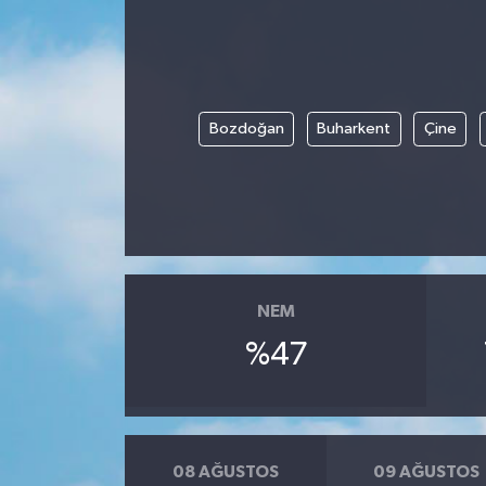
Bozdoğan
Buharkent
Çine
NEM
%47
08 AĞUSTOS
09 AĞUSTOS