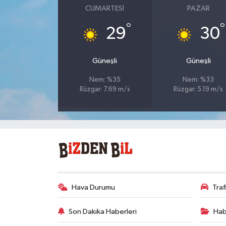
CUMARTESI
PAZAR
°
°
29
30
Güneşli
Güneşli
Nem: %35
Nem: %33
Rüzgar: 7.69 m/s
Rüzgar: 5.19 m/s
Hava Durumu
Tra
Son Dakika Haberleri
Hab