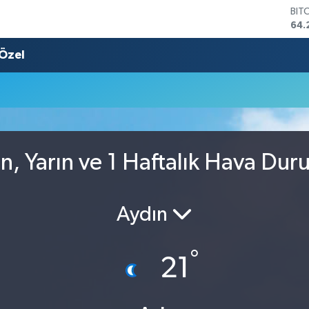
BIT
64.
DO
47,
Özel
EU
55,
STE
64,
GRA
651
BİS
, Yarın ve 1 Haftalık Hava Du
13.
Aydın
°
21