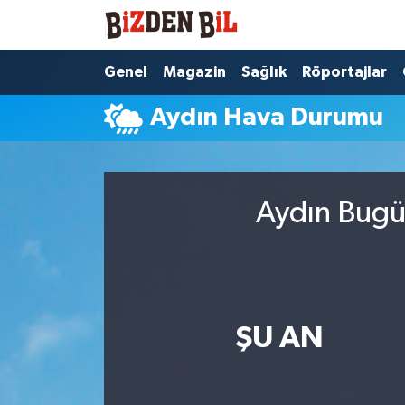
Hava Durumu
Genel
Magazin
Sağlık
Röportajlar
Aydın Hava Durumu
Trafik Durumu
Süper Lig Puan Durumu ve Fikstür
Aydın Bugün
Tüm Manşetler
Son Dakika Haberleri
Haber Arşivi
ŞU AN