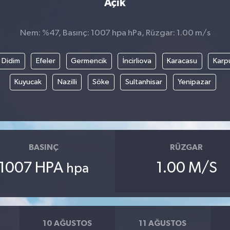
Açık
Nem: %47, Basınç: 1007 hpa hPa, Rüzgar: 1.00 m/s
Didim
Efeler
Germencik
İncirliova
Karacasu
Karp
Kuyucak
Nazilli
Söke
Sultanhisar
Yenipazar
BASINÇ
RÜZGAR
1007 HPA
1.00 M/S
hpa
10 AĞUSTOS
11 AĞUSTOS