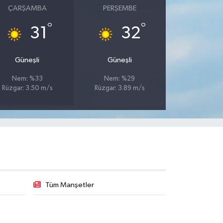
ÇARŞAMBA
PERŞEMBE
°
°
31
32
Güneşli
Güneşli
Nem: %33
Nem: %29
Rüzgar: 3.50 m/s
Rüzgar: 3.89 m/s
Tüm Manşetler