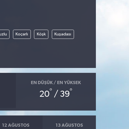
uzlu
Koçarlı
Köşk
Kuşadası
EN DÜŞÜK / EN YÜKSEK
°
°
20
/ 39
12 AĞUSTOS
13 AĞUSTOS