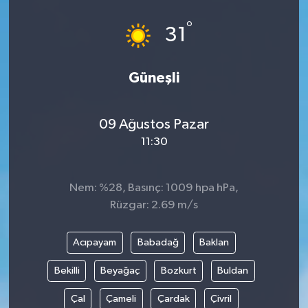
°
31
Güneşli
09 Ağustos Pazar
11:30
Nem: %28, Basınç: 1009 hpa hPa,
Rüzgar: 2.69 m/s
Acıpayam
Babadağ
Baklan
Bekilli
Beyağaç
Bozkurt
Buldan
Çal
Çameli
Çardak
Çivril