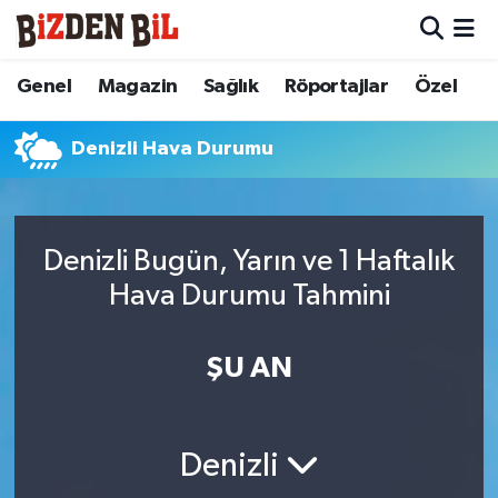
Hava Durumu
Genel
Magazin
Sağlık
Röportajlar
Özel
Trafik Durumu
Denizli Hava Durumu
Süper Lig Puan Durumu ve Fikstür
Tüm Manşetler
Denizli Bugün, Yarın ve 1 Haftalık
Hava Durumu Tahmini
Son Dakika Haberleri
ŞU AN
Haber Arşivi
Denizli