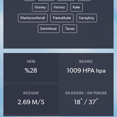
Güney
Honaz
Kale
Merkezefendi
Pamukkale
Sarayköy
Serinhisar
Tavas
NEM
BASINÇ
%28
1009 HPA
hpa
RÜZGAR
EN DÜŞÜK / EN YÜKSEK
°
°
2.69 M/S
18
/ 37