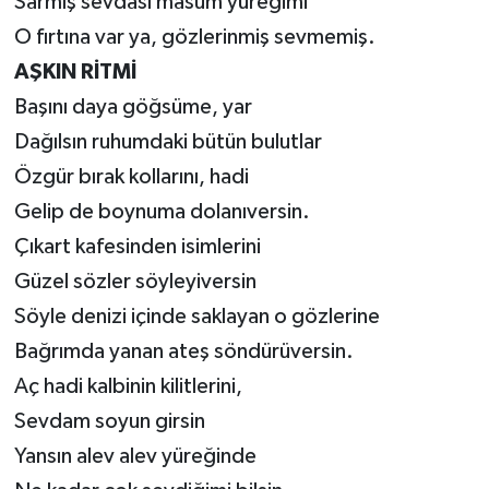
Sarmış sevdası masum yüreğimi
O fırtına var ya, gözlerinmiş sevmemiş.
AŞKIN
RİTMİ
Başını daya göğsüme, yar
Dağılsın ruhumdaki bütün bulutlar
Özgür bırak kollarını, hadi
Gelip de boynuma dolanıversin.
Çıkart kafesinden isimlerini
Güzel sözler söyleyiversin
Söyle denizi içinde saklayan o gözlerine
Bağrımda yanan ateş söndürüversin.
Aç hadi kalbinin kilitlerini,
Sevdam soyun girsin
Yansın alev alev yüreğinde