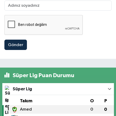
Gönder
Süper Lig Puan Durumu
Süper Lig
#
Takım
O
P
1
Amed
0
0