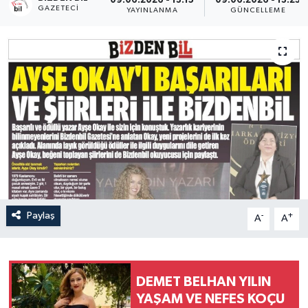
09.06.2026 - 13:15
09.06.2026 - 13:23
GAZETECI
YAYINLANMA
GÜNCELLEME
Paylaş
-
+
A
A
DEMET BELHAN YILIN
YAŞAM VE NEFES KOÇU