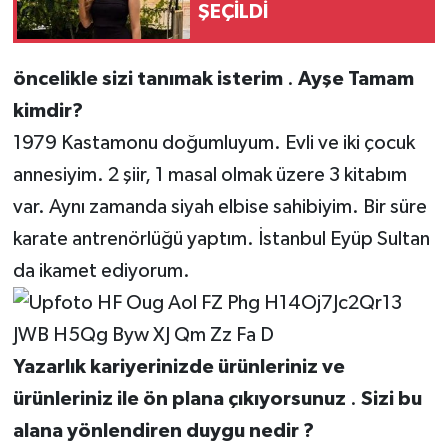
ŞEÇİLDİ
öncelikle
sizi
tanımak
isterim
.
Ayşe
Tamam
kimdir?
1979 Kastamonu doğumluyum. Evli ve iki çocuk
annesiyim. 2 şiir, 1 masal olmak üzere 3 kitabım
var. Aynı zamanda siyah elbise sahibiyim. Bir süre
karate antrenörlüğü yaptım. İstanbul Eyüp Sultan
da ikamet ediyorum.
Yazarlık
kariyerinizde
ürünleriniz
ve
ürünleriniz
ile
ön
plana
çıkıyorsunuz
.
Sizi
bu
alana
yönlendiren
duygu
nedir
?