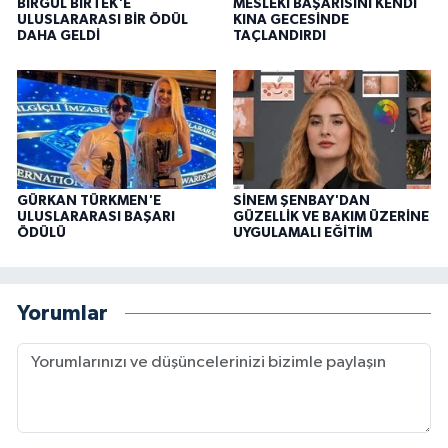
BİRGÜL BİRTEK'E
MESLEKİ BAŞARISINI KENDİ
ULUSLARARASI BİR ÖDÜL
KINA GECESİNDE
DAHA GELDİ
TAÇLANDIRDI
GÜRKAN TÜRKMEN'E
SİNEM ŞENBAY'DAN
ULUSLARARASI BAŞARI
GÜZELLİK VE BAKIM ÜZERİNE
ÖDÜLÜ
UYGULAMALI EĞİTİM
Yorumlar