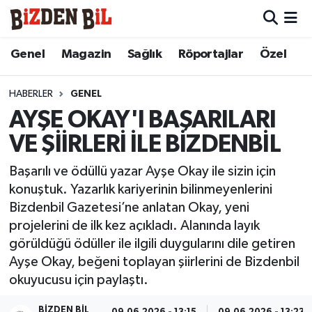
Hava Durumu
Genel
Magazin
Sağlık
Röportajlar
Özel
Trafik Durumu
HABERLER
GENEL
AYŞE OKAY'I BAŞARILARI
Süper Lig Puan Durumu ve Fikstür
VE ŞİİRLERİ İLE BİZDENBİL
Tüm Manşetler
Başarılı ve ödüllü yazar Ayşe Okay ile sizin için
konuştuk. Yazarlık kariyerinin bilinmeyenlerini
Son Dakika Haberleri
Bizdenbil Gazetesi’ne anlatan Okay, yeni
projelerini de ilk kez açıkladı. Alanında layık
Haber Arşivi
görüldüğü ödüller ile ilgili duygularını dile getiren
Ayşe Okay, beğeni toplayan şiirlerini de Bizdenbil
okuyucusu için paylaştı.
BIZDEN BIL