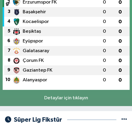
2
Erzurumspor FK
0
0
3
Başakşehir
0
0
4
Kocaelispor
0
0
5
Beşiktaş
0
0
6
Eyüpspor
0
0
7
Galatasaray
0
0
8
Çorum FK
0
0
9
Gaziantep FK
0
0
10
Alanyaspor
0
0
Detaylar için tıklayın
Süper Lig Fikstür