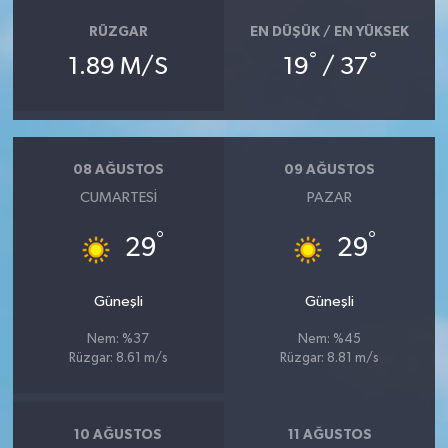
RÜZGAR
EN DÜŞÜK / EN YÜKSEK
°
°
1.89 M/S
19
/ 37
08 AĞUSTOS
09 AĞUSTOS
CUMARTESI
PAZAR
°
°
29
29
Güneşli
Güneşli
Nem: %37
Nem: %45
Rüzgar: 8.61 m/s
Rüzgar: 8.81 m/s
10 AĞUSTOS
11 AĞUSTOS