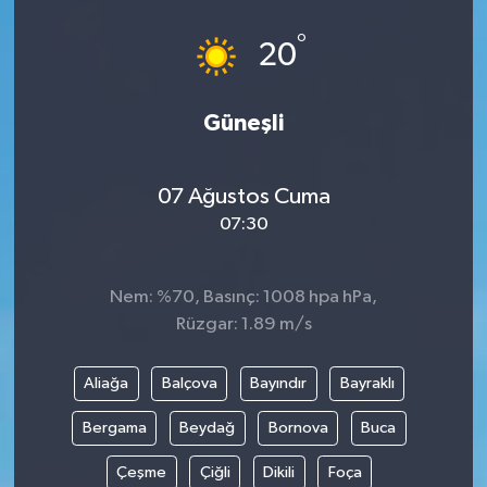
°
20
Güneşli
07 Ağustos Cuma
07:30
Nem: %70, Basınç: 1008 hpa hPa,
Rüzgar: 1.89 m/s
Aliağa
Balçova
Bayındır
Bayraklı
Bergama
Beydağ
Bornova
Buca
Çeşme
Çiğli
Dikili
Foça