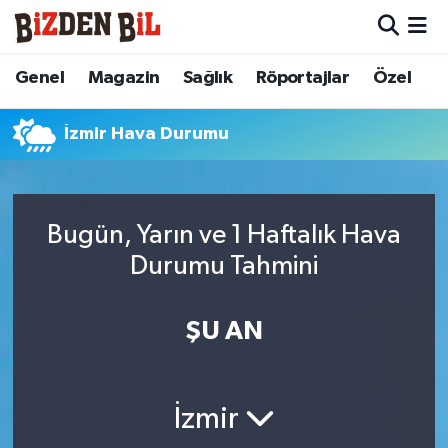
Hava Durumu
Genel
Magazin
Sağlık
Röportajlar
Özel
Trafik Durumu
İzmir Hava Durumu
Süper Lig Puan Durumu ve Fikstür
Tüm Manşetler
Bugün, Yarın ve 1 Haftalık Hava
Durumu Tahmini
Son Dakika Haberleri
ŞU AN
Haber Arşivi
İzmir