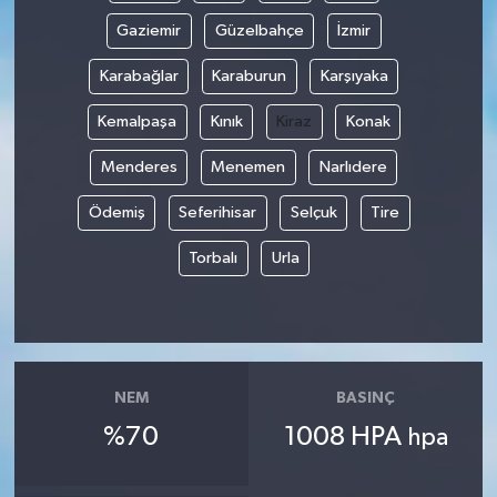
Gaziemir
Güzelbahçe
İzmir
Karabağlar
Karaburun
Karşıyaka
Kemalpaşa
Kınık
Kiraz
Konak
Menderes
Menemen
Narlıdere
Ödemiş
Seferihisar
Selçuk
Tire
Torbalı
Urla
NEM
BASINÇ
%70
1008 HPA
hpa