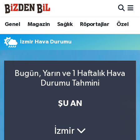
Hava Durumu
Genel
Magazin
Sağlık
Röportajlar
Özel
Trafik Durumu
İzmir Hava Durumu
Süper Lig Puan Durumu ve Fikstür
Tüm Manşetler
Bugün, Yarın ve 1 Haftalık Hava
Durumu Tahmini
Son Dakika Haberleri
ŞU AN
Haber Arşivi
İzmir