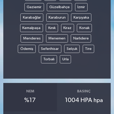
Gaziemir
Güzelbahçe
İzmir
Karabağlar
Karaburun
Karşıyaka
Kemalpaşa
Kınık
Kiraz
Konak
Menderes
Menemen
Narlıdere
Ödemiş
Seferihisar
Selçuk
Tire
Torbalı
Urla
NEM
BASINÇ
%17
1004 HPA
hpa