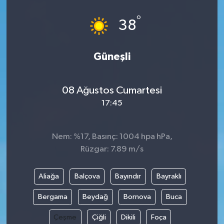
°
38
Güneşli
08 Ağustos Cumartesi
17:45
Nem: %17, Basınç: 1004 hpa hPa,
Rüzgar: 7.89 m/s
Aliağa
Balçova
Bayındır
Bayraklı
Bergama
Beydağ
Bornova
Buca
Çeşme
Çiğli
Dikili
Foça