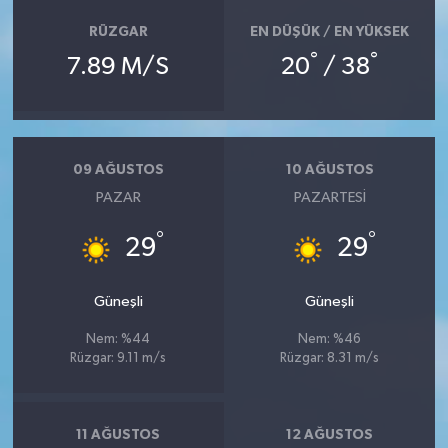
RÜZGAR
EN DÜŞÜK / EN YÜKSEK
°
°
7.89 M/S
20
/ 38
09 AĞUSTOS
10 AĞUSTOS
PAZAR
PAZARTESI
°
°
29
29
Güneşli
Güneşli
Nem: %44
Nem: %46
Rüzgar: 9.11 m/s
Rüzgar: 8.31 m/s
11 AĞUSTOS
12 AĞUSTOS