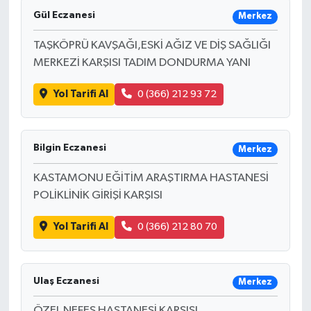
Gül Eczanesi
Merkez
TAŞKÖPRÜ KAVŞAĞI,ESKİ AĞIZ VE DİŞ SAĞLIĞI
MERKEZİ KARŞISI TADIM DONDURMA YANI
Yol Tarifi Al
0 (366) 212 93 72
Bilgin Eczanesi
Merkez
KASTAMONU EĞİTİM ARAŞTIRMA HASTANESİ
POLİKLİNİK GİRİŞİ KARŞISI
Yol Tarifi Al
0 (366) 212 80 70
Ulaş Eczanesi
Merkez
ÖZEL NEFES HASTANESİ KARŞISI