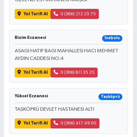
Yol Tarifi Al
0 (366) 212 25 75
Bizim Eczanesi
İnebolu
ASAGI HATIP BAGI MAHALLESI HACI MEHMET
AYDIN CADDESI NO:4
Yol Tarifi Al
0 (366) 811 35 25
Yüksel Eczanesi
Taşköprü
TAŞKÖPRÜ DEVLET HASTANESİ ALTI
Yol Tarifi Al
0 (366) 417 49 00