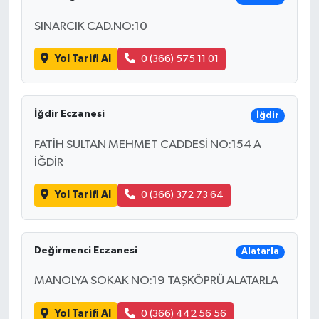
SINARCIK CAD.NO:10
Yol Tarifi Al
0 (366) 575 11 01
İğdir Eczanesi
İğdir
FATİH SULTAN MEHMET CADDESİ NO:154 A
İĞDİR
Yol Tarifi Al
0 (366) 372 73 64
Değirmenci Eczanesi
Alatarla
MANOLYA SOKAK NO:19 TAŞKÖPRÜ ALATARLA
Yol Tarifi Al
0 (366) 442 56 56