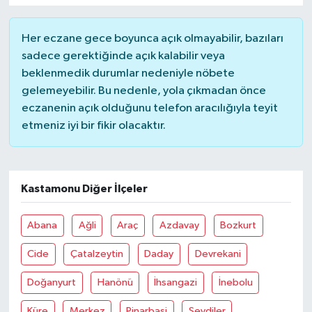
Her eczane gece boyunca açık olmayabilir, bazıları
sadece gerektiğinde açık kalabilir veya
beklenmedik durumlar nedeniyle nöbete
gelemeyebilir. Bu nedenle, yola çıkmadan önce
eczanenin açık olduğunu telefon aracılığıyla teyit
etmeniz iyi bir fikir olacaktır.
Kastamonu Diğer İlçeler
Abana
Ağli
Araç
Azdavay
Bozkurt
Cide
Çatalzeytin
Daday
Devrekani
Doğanyurt
Hanönü
İhsangazi
İnebolu
Küre
Merkez
Pinarbaşi
Seydiler