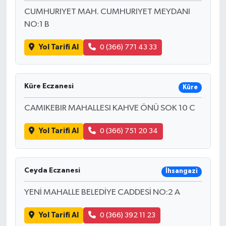
CUMHURIYET MAH. CUMHURIYET MEYDANI
NO:1 B
Yol Tarifi Al
0 (366) 771 43 33
Küre Eczanesi
Küre
CAMIKEBIR MAHALLESI KAHVE ÖNÜ SOK 10 C
Yol Tarifi Al
0 (366) 751 20 34
Ceyda Eczanesi
İhsangazi
YENİ MAHALLE BELEDİYE CADDESİ NO:2 A
Yol Tarifi Al
0 (366) 392 11 23