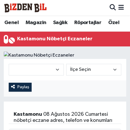
Hava Durumu
Genel
Magazin
Sağlık
Röportajlar
Özel
Trafik Durumu
Kastamonu Nöbetçi Eczaneler
Süper Lig Puan Durumu ve Fikstür
Tüm Manşetler
Son Dakika Haberleri
Paylaş
Haber Arşivi
Kastamonu
08 Ağustos 2026 Cumartesi
nöbetçi eczane adres, telefon ve konumları