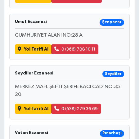
Umut Eczanesi
Şenpazar
CUMHURIYET ALANI NO:28 A
Yol Tarifi Al
0 (366) 788 10 11
Seydiler Eczanesi
Seydiler
MERKEZ MAH. ŞEHİT ŞERİFE BACI CAD. NO:35
20
Yol Tarifi Al
0 (538) 279 36 69
Vatan Eczanesi
Pınarbaşı