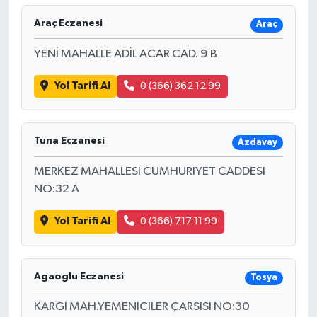
Araç Eczanesi
Araç
YENİ MAHALLE ADİL ACAR CAD. 9 B
Yol Tarifi Al
0 (366) 362 12 99
Tuna Eczanesi
Azdavay
MERKEZ MAHALLESI CUMHURIYET CADDESI
NO:32 A
Yol Tarifi Al
0 (366) 717 11 99
Agaoglu Eczanesi
Tosya
KARGI MAH.YEMENICILER ÇARSISI NO:30