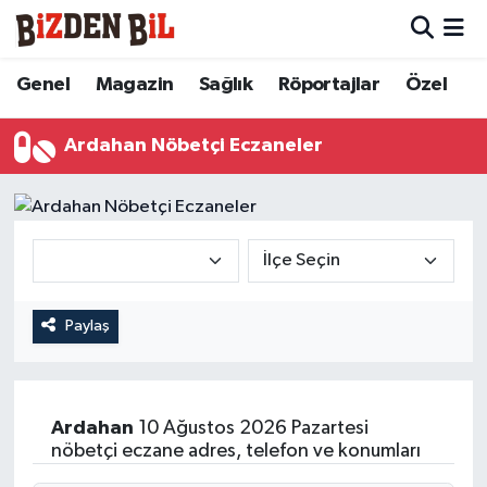
Hava Durumu
Genel
Magazin
Sağlık
Röportajlar
Özel
Trafik Durumu
Ardahan Nöbetçi Eczaneler
Süper Lig Puan Durumu ve Fikstür
Tüm Manşetler
Son Dakika Haberleri
Paylaş
Haber Arşivi
Ardahan
10 Ağustos 2026 Pazartesi
nöbetçi eczane adres, telefon ve konumları