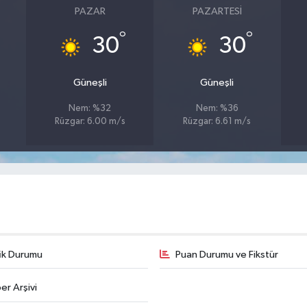
PAZAR
PAZARTESI
°
°
30
30
Güneşli
Güneşli
Nem: %32
Nem: %36
Rüzgar: 6.00 m/s
Rüzgar: 6.61 m/s
fik Durumu
Puan Durumu ve Fikstür
er Arşivi