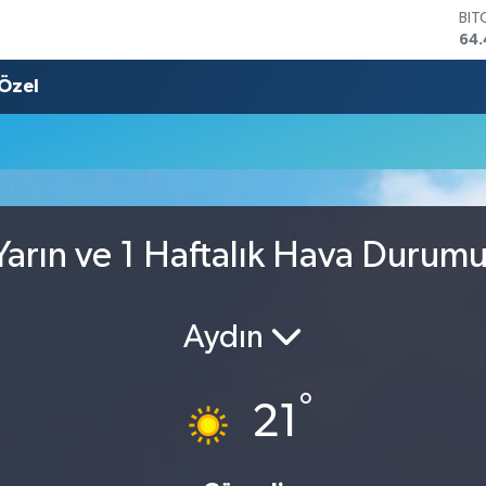
BIT
64.
DO
47,
Özel
EU
55,
STE
64
GRA
652
BİS
arın ve 1 Haftalık Hava Durum
13.
Aydın
°
21