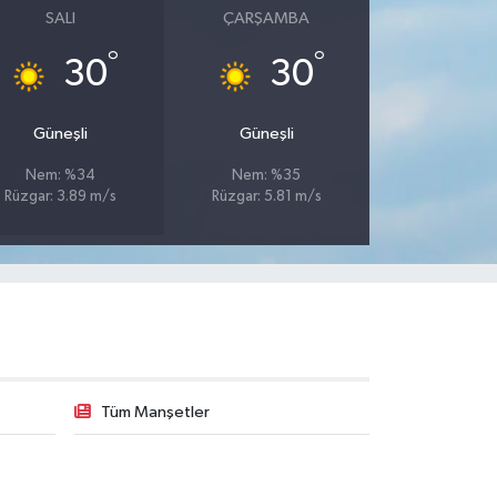
SALI
ÇARŞAMBA
°
°
30
30
Güneşli
Güneşli
Nem: %34
Nem: %35
Rüzgar: 3.89 m/s
Rüzgar: 5.81 m/s
Tüm Manşetler