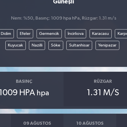
Güneşli
Nem: %50, Basınç: 1009 hpa hPa, Rüzgar: 1.31 m/s
Didim
Efeler
Germencik
İncirliova
Karacasu
Karp
Kuyucak
Nazilli
Söke
Sultanhisar
Yenipazar
BASINÇ
RÜZGAR
1009 HPA
1.31 M/S
hpa
09 AĞUSTOS
10 AĞUSTOS