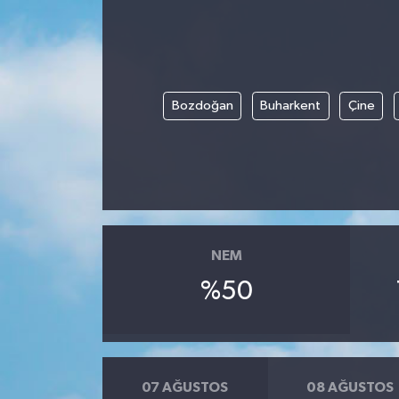
Bozdoğan
Buharkent
Çine
NEM
%50
07 AĞUSTOS
08 AĞUSTOS