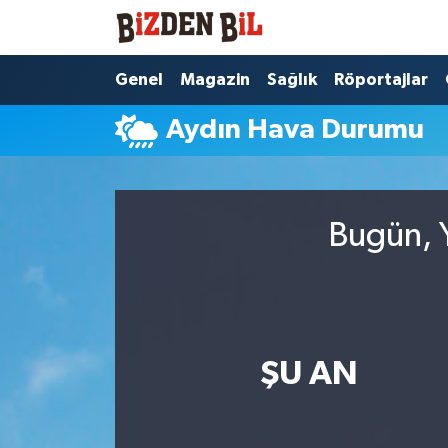
Hava Durumu
Genel
Magazin
Sağlık
Röportajlar
Aydın Hava Durumu
Trafik Durumu
Süper Lig Puan Durumu ve Fikstür
Bugün, Y
Tüm Manşetler
Son Dakika Haberleri
Haber Arşivi
ŞU AN