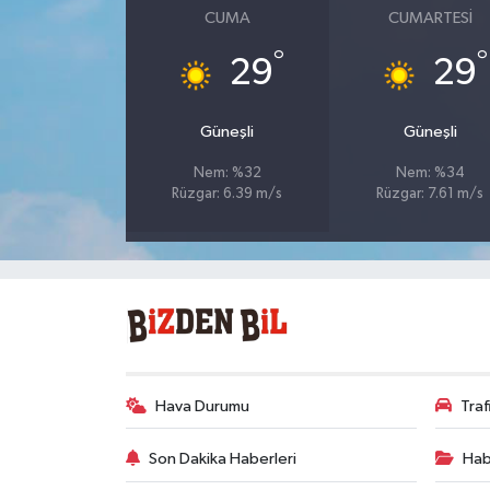
CUMA
CUMARTESI
°
°
29
29
Güneşli
Güneşli
Nem: %32
Nem: %34
Rüzgar: 6.39 m/s
Rüzgar: 7.61 m/s
Hava Durumu
Tra
Son Dakika Haberleri
Hab