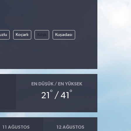
uzlu
Koçarlı
Köşk
Kuşadası
EN DÜŞÜK / EN YÜKSEK
°
°
21
/ 41
11 AĞUSTOS
12 AĞUSTOS