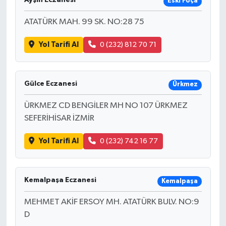
Eski Foça
ATATÜRK MAH. 99 SK. NO:28 75
Yol Tarifi Al
0 (232) 812 70 71
Gülce Eczanesi
Ürkmez
ÜRKMEZ CD BENGİLER MH NO 107 ÜRKMEZ
SEFERİHİSAR İZMİR
Yol Tarifi Al
0 (232) 742 16 77
Kemalpaşa Eczanesi
Kemalpaşa
MEHMET AKİF ERSOY MH. ATATÜRK BULV. NO:9
D