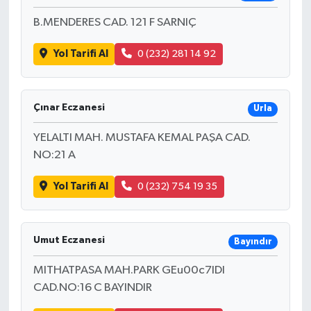
B.MENDERES CAD. 121 F SARNIÇ
Yol Tarifi Al
0 (232) 281 14 92
Çınar Eczanesi
Urla
YELALTI MAH. MUSTAFA KEMAL PAŞA CAD.
NO:21 A
Yol Tarifi Al
0 (232) 754 19 35
Umut Eczanesi
Bayındır
MITHATPASA MAH.PARK GEu00c7IDI
CAD.NO:16 C BAYINDIR