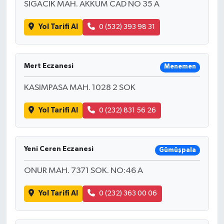
SIGACIK MAH. AKKUM CAD NO 35 A
Yol Tarifi Al
0 (532) 393 98 31
Mert Eczanesi
Menemen
KASIMPASA MAH. 1028 2 SOK
Yol Tarifi Al
0 (232) 831 56 26
Yeni Ceren Eczanesi
Gümüşpala
ONUR MAH. 7371 SOK. NO:46 A
Yol Tarifi Al
0 (232) 363 00 06