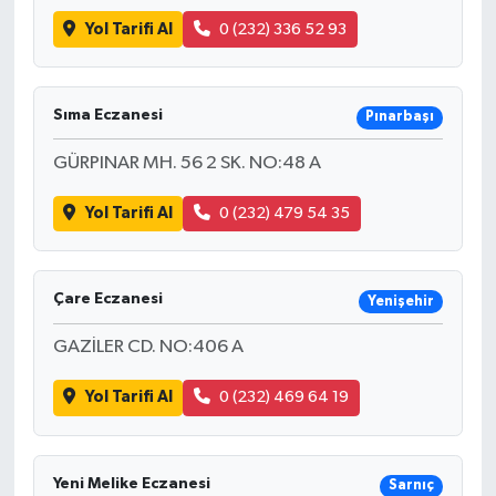
Yol Tarifi Al
0 (232) 336 52 93
Sıma Eczanesi
Pınarbaşı
GÜRPINAR MH. 56 2 SK. NO:48 A
Yol Tarifi Al
0 (232) 479 54 35
Çare Eczanesi
Yenişehir
GAZİLER CD. NO:406 A
Yol Tarifi Al
0 (232) 469 64 19
Yeni Melike Eczanesi
Sarnıç