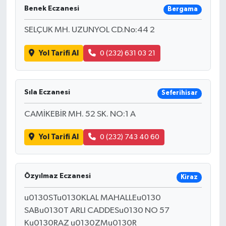
Benek Eczanesi
Bergama
SELÇUK MH. UZUNYOL CD.No:44 2
Yol Tarifi Al
0 (232) 631 03 21
Sıla Eczanesi
Seferihisar
CAMİKEBİR MH. 52 SK. NO:1 A
Yol Tarifi Al
0 (232) 743 40 60
Özyılmaz Eczanesi
Kiraz
u0130STu0130KLAL MAHALLEu0130
SABu0130T ARLI CADDESu0130 NO 57
Ku0130RAZ u0130ZMu0130R