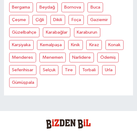
Bergama
Beydağ
Bornova
Buca
Çeşme
Çiğli
Dikili
Foça
Gaziemir
Güzelbahçe
Karabağlar
Karaburun
Karşiyaka
Kemalpaşa
Kinik
Kiraz
Konak
Menderes
Menemen
Narlidere
Ödemiş
Seferihisar
Selçuk
Tire
Torbali
Urla
Gümüşpala