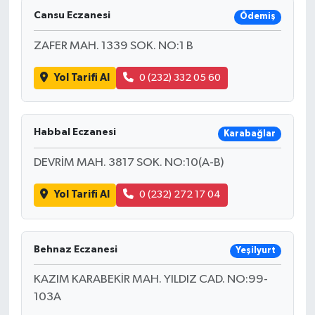
Cansu Eczanesi
Ödemiş
ZAFER MAH. 1339 SOK. NO:1 B
Yol Tarifi Al
0 (232) 332 05 60
Habbal Eczanesi
Karabağlar
DEVRİM MAH. 3817 SOK. NO:10(A-B)
Yol Tarifi Al
0 (232) 272 17 04
Behnaz Eczanesi
Yeşilyurt
KAZIM KARABEKİR MAH. YILDIZ CAD. NO:99-
103A