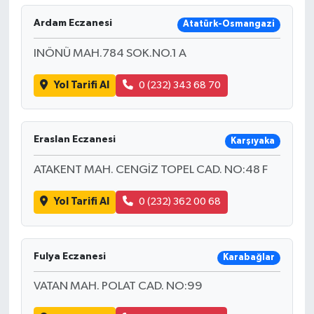
Ardam Eczanesi
Atatürk-Osmangazi
INÖNÜ MAH.784 SOK.NO.1 A
Yol Tarifi Al
0 (232) 343 68 70
Eraslan Eczanesi
Karşıyaka
ATAKENT MAH. CENGİZ TOPEL CAD. NO:48 F
Yol Tarifi Al
0 (232) 362 00 68
Fulya Eczanesi
Karabağlar
VATAN MAH. POLAT CAD. NO:99