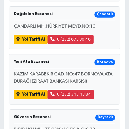
Dağdelen Eczanesi
Çandarlı
ÇANDARLI MH.HÜRRİYET MEYD.NO:16
Yol Tarifi Al
0 (232) 673 30 46
Yeni Ata Eczanesi
Bornova
KAZIM KARABEKIR CAD. NO:47 BORNOVA ATA
DURAĞI (ZİRAAT BANKASI KARŞISI)
Yol Tarifi Al
0 (232) 343 43 84
Güvercın Eczanesi
Bayraklı