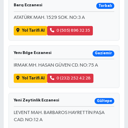
Barış Eczanesi
Torbalı
ATATÜRK MAH. 1529 SOK. NO:3 A
Yol Tarifi Al
0 (505) 896 32 35
Yenı Bılge Eczanesi
Gaziemir
IRMAK MH. HASAN GÜVEN CD. NO:75 A
Yol Tarifi Al
0 (232) 252 42 28
Yeni Zeytinlik Eczanesi
Gültepe
LEVENT MAH. BARBAROS HAYRETTİN PAŞA
CAD. NO:12 A