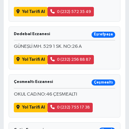
Yol Tarifi Al
0 (232) 572 35 49
Dedebal Eczanesi
Eşrefpaşa
GÜNEŞLİ MH. 529 1 SK. NO:26 A
Yol Tarifi Al
0 (232) 256 88 87
Çesmealtı Eczanesi
Çeşmealtı
OKUL CAD.NO:46 ÇESMEALTI
Yol Tarifi Al
0 (232) 755 17 38