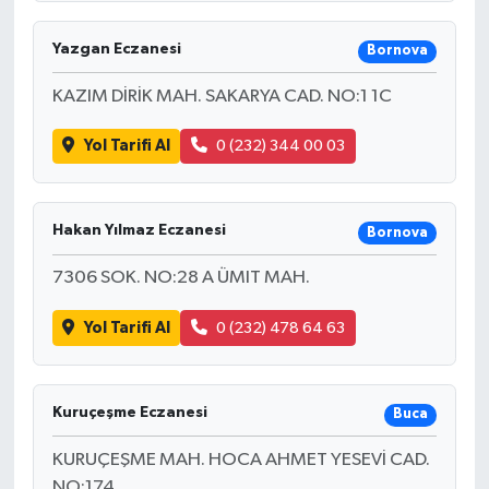
Yazgan Eczanesi
Bornova
KAZIM DİRİK MAH. SAKARYA CAD. NO:1 1C
Yol Tarifi Al
0 (232) 344 00 03
Hakan Yılmaz Eczanesi
Bornova
7306 SOK. NO:28 A ÜMIT MAH.
Yol Tarifi Al
0 (232) 478 64 63
Kuruçeşme Eczanesi
Buca
KURUÇEŞME MAH. HOCA AHMET YESEVİ CAD.
NO:174