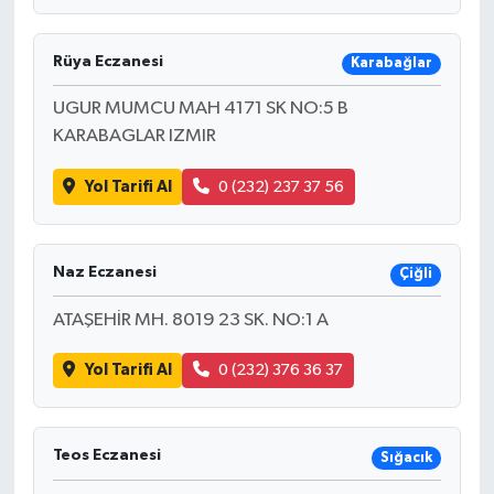
Rüya Eczanesi
Karabağlar
UGUR MUMCU MAH 4171 SK NO:5 B
KARABAGLAR IZMIR
Yol Tarifi Al
0 (232) 237 37 56
Naz Eczanesi
Çiğli
ATAŞEHİR MH. 8019 23 SK. NO:1 A
Yol Tarifi Al
0 (232) 376 36 37
Teos Eczanesi
Sığacık