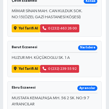
Çetin Eczanesi
Konak
MİMAR SİNAN MAH. CAN KULDUK SOK.
NO:15(ÖZEL GAZİ HASTANESİ KÖŞESİ)
Yol Tarifi Al
0 (232) 463 26 00
Barut Eczanesi
Narlıdere
HUZUR MH. KÜÇÜKOGLU SK. 1 A
Yol Tarifi Al
0 (232) 239 55 92
Ebru Eczanesi
Ayrancılar
MUSTAFA KEMALPAŞA MH. 56 2 SK. NO:9 7
AYRANCILAR