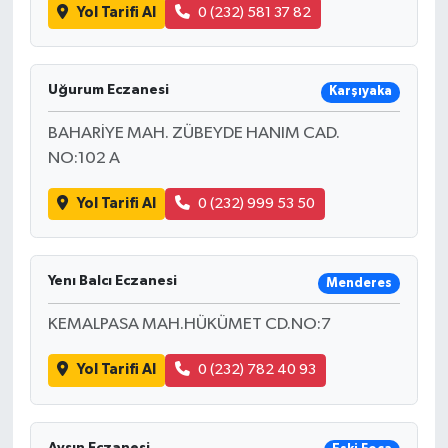
Yol Tarifi Al
0 (232) 581 37 82
Uğurum Eczanesi
Karşıyaka
BAHARİYE MAH. ZÜBEYDE HANIM CAD.
NO:102 A
Yol Tarifi Al
0 (232) 999 53 50
Yenı Balcı Eczanesi
Menderes
KEMALPASA MAH.HÜKÜMET CD.NO:7
Yol Tarifi Al
0 (232) 782 40 93
Ayşın Eczanesi