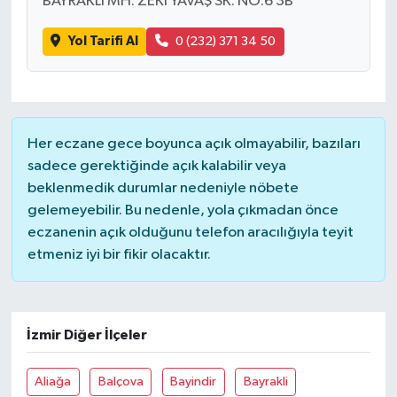
BAYRAKLI MH. ZEKİ YAVAŞ SK. NO:6 3B
Yol Tarifi Al
0 (232) 371 34 50
Her eczane gece boyunca açık olmayabilir, bazıları
sadece gerektiğinde açık kalabilir veya
beklenmedik durumlar nedeniyle nöbete
gelemeyebilir. Bu nedenle, yola çıkmadan önce
eczanenin açık olduğunu telefon aracılığıyla teyit
etmeniz iyi bir fikir olacaktır.
İzmir Diğer İlçeler
Aliağa
Balçova
Bayindir
Bayrakli