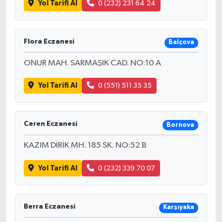
Yol Tarifi Al
0 (232) 231 64 24
Flora Eczanesi
Balçova
ONUR MAH. SARMAŞIK CAD. NO:10 A
Yol Tarifi Al
0 (551) 511 35 35
Ceren Eczanesi
Bornova
KAZIM DİRİK MH. 185 SK. NO:52 B
Yol Tarifi Al
0 (232) 339 70 07
Berra Eczanesi
Karşıyaka