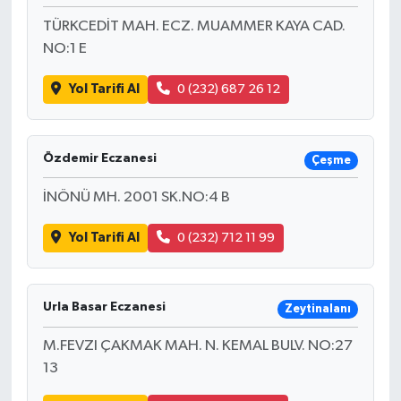
TÜRKCEDİT MAH. ECZ. MUAMMER KAYA CAD.
NO:1 E
Yol Tarifi Al
0 (232) 687 26 12
Özdemir Eczanesi
Çeşme
İNÖNÜ MH. 2001 SK.NO:4 B
Yol Tarifi Al
0 (232) 712 11 99
Urla Basar Eczanesi
Zeytinalanı
M.FEVZI ÇAKMAK MAH. N. KEMAL BULV. NO:27
13