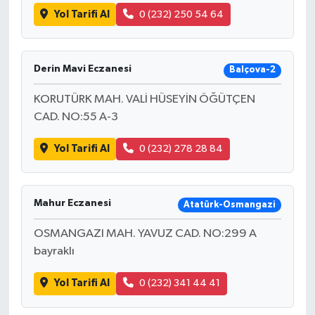
Yol Tarifi Al
0 (232) 250 54 64
Derin Mavi Eczanesi
Balçova-2
KORUTÜRK MAH. VALİ HÜSEYİN ÖĞÜTÇEN
CAD. NO:55 A-3
Yol Tarifi Al
0 (232) 278 28 84
Mahur Eczanesi
Atatürk-Osmangazi
OSMANGAZI MAH. YAVUZ CAD. NO:299 A
bayraklı
Yol Tarifi Al
0 (232) 341 44 41