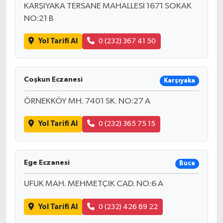
KARŞIYAKA TERSANE MAHALLESİ 1671 SOKAK
NO:21 B
Yol Tarifi Al
0 (232) 367 41 50
Coşkun Eczanesi
Karşıyaka
ÖRNEKKÖY MH. 7401 SK. NO:27 A
Yol Tarifi Al
0 (232) 365 75 15
Ege Eczanesi
Buca
UFUK MAH. MEHMETÇIK CAD. NO:6 A
Yol Tarifi Al
0 (232) 426 89 22