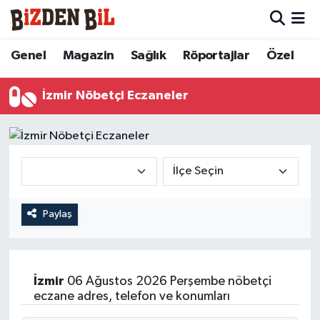
Hava Durumu
Genel
Magazin
Sağlık
Röportajlar
Özel
Trafik Durumu
İzmir Nöbetçi Eczaneler
Süper Lig Puan Durumu ve Fikstür
Tüm Manşetler
Son Dakika Haberleri
Paylaş
Haber Arşivi
İzmir
06 Ağustos 2026 Perşembe nöbetçi
eczane adres, telefon ve konumları