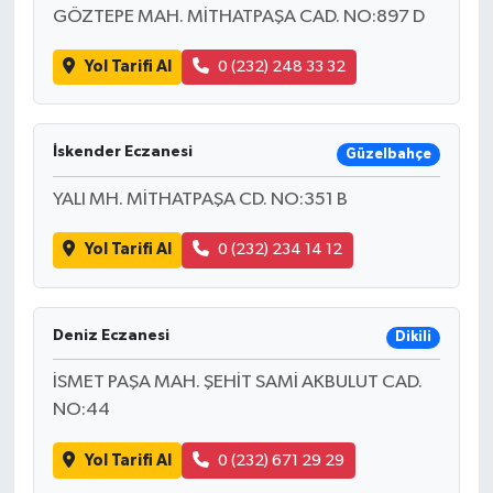
GÖZTEPE MAH. MİTHATPAŞA CAD. NO:897 D
Yol Tarifi Al
0 (232) 248 33 32
İskender Eczanesi
Güzelbahçe
YALI MH. MİTHATPAŞA CD. NO:351 B
Yol Tarifi Al
0 (232) 234 14 12
Deniz Eczanesi
Dikili
İSMET PAŞA MAH. ŞEHİT SAMİ AKBULUT CAD.
NO:44
Yol Tarifi Al
0 (232) 671 29 29