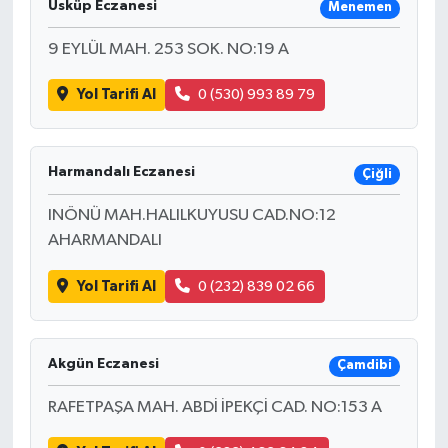
Üsküp Eczanesi
Menemen
9 EYLÜL MAH. 253 SOK. NO:19 A
Yol Tarifi Al
0 (530) 993 89 79
Harmandalı Eczanesi
Çiğli
INÖNÜ MAH.HALILKUYUSU CAD.NO:12
AHARMANDALI
Yol Tarifi Al
0 (232) 839 02 66
Akgün Eczanesi
Çamdibi
RAFETPAŞA MAH. ABDİ İPEKÇİ CAD. NO:153 A