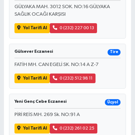
GÜLYAKA MAH. 3012 SOK. NO:16 GÜLYAKA
SAĞLIK OCAĞI KARŞISI
Yol Tarifi Al
0 (232) 227 00 13
Gülsever Eczanesi
Tire
FATİH MH. CAN EGELİ SK. NO:14 A Z-7
Yol Tarifi Al
0 (232) 512 98 11
Yeni Genç Cebe Eczanesi
Üçyol
PİRİ REİS MH. 269 Sk. NO:91 A
Yol Tarifi Al
0 (232) 261 02 25