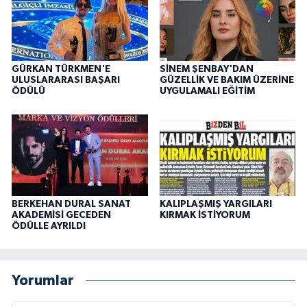
GÜRKAN TÜRKMEN'E
SİNEM ŞENBAY'DAN
ULUSLARARASI BAŞARI
GÜZELLİK VE BAKIM ÜZERİNE
ÖDÜLÜ
UYGULAMALI EĞİTİM
BERKEHAN DURAL SANAT
KALIPLAŞMIŞ YARGILARI
AKADEMİSİ GECEDEN
KIRMAK İSTİYORUM
ÖDÜLLE AYRILDI
Yorumlar