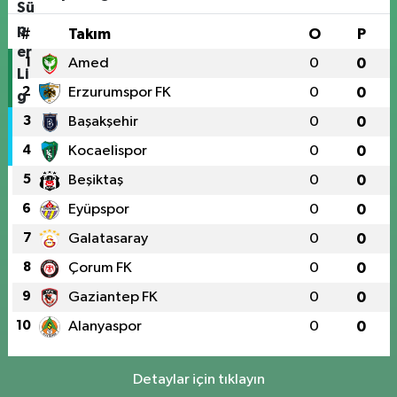
#
Takım
O
P
1
Amed
0
0
2
Erzurumspor FK
0
0
3
Başakşehir
0
0
4
Kocaelispor
0
0
5
Beşiktaş
0
0
6
Eyüpspor
0
0
7
Galatasaray
0
0
8
Çorum FK
0
0
9
Gaziantep FK
0
0
10
Alanyaspor
0
0
Detaylar için tıklayın