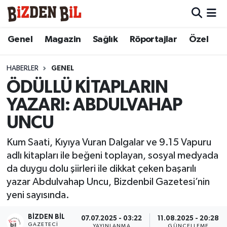
Hava Durumu
Genel
Magazin
Sağlık
Röportajlar
Özel
Trafik Durumu
HABERLER
GENEL
ÖDÜLLÜ KİTAPLARIN
Süper Lig Puan Durumu ve Fikstür
YAZARI: ABDULVAHAP
Tüm Manşetler
UNCU
Son Dakika Haberleri
Kum Saati, Kıyıya Vuran Dalgalar ve 9.15 Vapuru
adlı kitapları ile beğeni toplayan, sosyal medyada
Haber Arşivi
da duygu dolu şiirleri ile dikkat çeken başarılı
yazar Abdulvahap Uncu, Bizdenbil Gazetesi’nin
yeni sayısında.
BIZDEN BIL
07.07.2025 - 03:22
11.08.2025 - 20:28
GAZETECI
YAYINLANMA
GÜNCELLEME