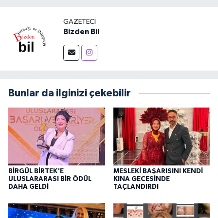
GAZETECI
Bizden Bil
Bunlar da ilginizi çekebilir
BİRGÜL BİRTEK'E
MESLEKİ BAŞARISINI KENDİ
ULUSLARARASI BİR ÖDÜL
KINA GECESİNDE
DAHA GELDİ
TAÇLANDIRDI