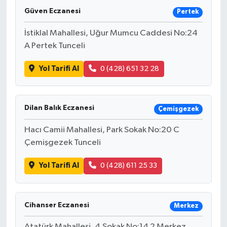
Güven Eczanesi
Pertek
İstiklal Mahallesi, Uğur Mumcu Caddesi No:24
A Pertek Tunceli
Yol Tarifi Al
0 (428) 651 32 28
Dilan Balık Eczanesi
Çemişgezek
Hacı Camii Mahallesi, Park Sokak No:20 C
Çemişgezek Tunceli
Yol Tarifi Al
0 (428) 611 25 33
Cihanser Eczanesi
Merkez
Atatürk Mahallesi, 4.Sokak No:14 2 Merkez