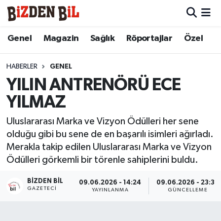
Hava Durumu
Genel
Magazin
Sağlık
Röportajlar
Özel
Trafik Durumu
HABERLER
GENEL
YILIN ANTRENÖRÜ ECE
Süper Lig Puan Durumu ve Fikstür
YILMAZ
Tüm Manşetler
Uluslararası Marka ve Vizyon Ödülleri her sene
olduğu gibi bu sene de en başarılı isimleri ağırladı.
Son Dakika Haberleri
Merakla takip edilen Uluslararası Marka ve Vizyon
Ödülleri görkemli bir törenle sahiplerini buldu.
Haber Arşivi
BIZDEN BIL
09.06.2026 - 14:24
09.06.2026 - 23:32
GAZETECI
YAYINLANMA
GÜNCELLEME