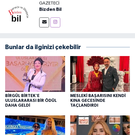
GAZETECI
Bizden Bil
Bunlar da ilginizi çekebilir
BİRGÜL BİRTEK'E
MESLEKİ BAŞARISINI KENDİ
ULUSLARARASI BİR ÖDÜL
KINA GECESİNDE
DAHA GELDİ
TAÇLANDIRDI