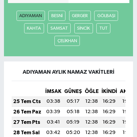
ADIYAMAN
BESNİ
GERGER
GÖLBAŞI
KAHTA
SAMSAT
SİNCİK
TUT
ÇELİKHAN
ADIYAMAN AYLIK NAMAZ VAKITLERI
İMSAK
GÜNEŞ
ÖĞLE
İKINDI
AKŞA
25 Tem Cts
03:38
05:17
12:38
16:29
19:50
26 Tem Paz
03:39
05:18
12:38
16:29
19:49
27 Tem Pts
03:41
05:19
12:38
16:29
19:48
28 Tem Sal
03:42
05:20
12:38
16:29
19:47