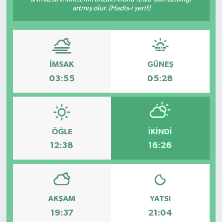
artmış olur. (Hadis-i şerif)
İMSAK
GÜNEŞ
03:55
05:28
ÖĞLE
İKINDI
12:38
16:26
AKŞAM
YATSI
19:37
21:04