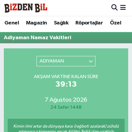
Hava Durumu
Genel
Magazin
Sağlık
Röportajlar
Özel
Trafik Durumu
Adiyaman Namaz Vakitleri
Süper Lig Puan Durumu ve Fikstür
ADIYAMAN
Tüm Manşetler
AKŞAM VAKTINE KALAN SÜRE
Son Dakika Haberleri
39:13
Haber Arşivi
7 Ağustos 2026
24 Safer 1448
Kimin ilmi artar da dünyaya karşı (rağbeti azalarak) zühdü
artmazsa o kimsenin ancak Allâhü Teâlâ'dan uzaklığı