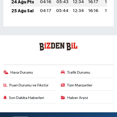
24 Ağu Pts
04:16
05:43
12:34
16:17
19:16
25 Ağu Sal
04:17
05:44
12:34
16:16
19:15
Hava Durumu
Trafik Durumu
Puan Durumu ve Fikstür
Tüm Manşetler
Son Dakika Haberleri
Haber Arşivi