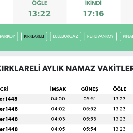
ÖĞLE
İKINDI
13:22
17:16
MIRKOY
KIRKLARELİ
LULEBURGAZ
PEHLIVANKOY
PINA
KIRKLARELİ AYLIK NAMAZ VAKITLER
İCRİ
İMSAK
GÜNEŞ
ÖĞLE
fer 1448
04:00
05:51
13:23
fer 1448
04:02
05:52
13:23
fer 1448
04:03
05:53
13:23
fer 1448
04:05
05:54
13:23