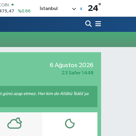
°
COIN
24
İstanbul
475,47
%0.66
LAR
5971
%0.05
RO
1336
%0.18
RLİN
,2534
%0.22
M ALTIN
7.85
%0.54
6 Ağustos 2026
T100
703
%0
23 Safer 1448
met günü azap etmez. Her kim de Allâhü Teâlâ'ya