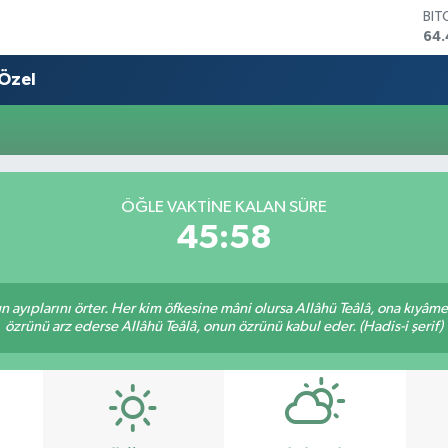
BIT
64.
DO
47,
Özel
EU
55,
STE
64
GRA
652
ÖĞLE VAKTINE KALAN SÜRE
BİS
45:58
13.
nun ayıplarını örter. Her kim öfkesine mâni olursa Allâhü Teâlâ, ona kıyâ
özrünü arz ederse Allâhü Teâlâ, onun özrünü kabul eder. (Hadis-i şerif)