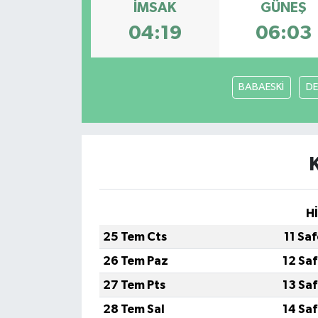
İMSAK
GÜNEŞ
04:19
06:03
BABAESKİ
DE
H
25 Tem Cts
11 Sa
26 Tem Paz
12 Sa
27 Tem Pts
13 Sa
28 Tem Sal
14 Sa