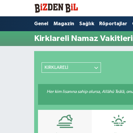
Hava Durumu
Genel
Magazin
Sağlık
Röportajlar
Kirklareli Namaz Vakitleri
Trafik Durumu
Süper Lig Puan Durumu ve Fikstür
KIRKLARELİ
Tüm Manşetler
Son Dakika Haberleri
Her kim lisanına sahip olursa, Allâhü Teâlâ, o
Haber Arşivi