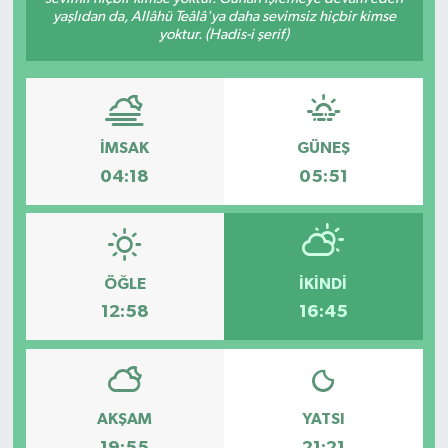
yaşlıdan da, Allâhü Teâlâ'ya daha sevimsiz hiçbir kimse
yoktur. (Hadis-i şerif)
İMSAK
GÜNEŞ
04:18
05:51
ÖĞLE
İKINDI
12:58
16:45
AKŞAM
YATSI
19:55
21:21