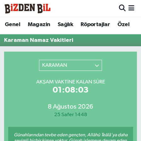
Hava Durumu
Genel
Magazin
Sağlık
Röportajlar
Özel
Trafik Durumu
Karaman Namaz Vakitleri
Süper Lig Puan Durumu ve Fikstür
KARAMAN
Tüm Manşetler
AKŞAM VAKTINE KALAN SÜRE
Son Dakika Haberleri
01:08:03
Haber Arşivi
8 Ağustos 2026
25 Safer 1448
Günahlarından tevbe eden gençten, Allâhü Teâlâ'ya daha
sevimli hiçbir kimse yoktur. Günah işlemeye devam eden