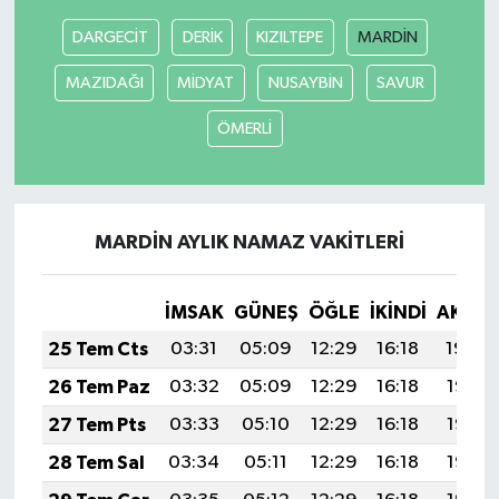
DARGECİT
DERİK
KIZILTEPE
MARDİN
MAZIDAĞI
MİDYAT
NUSAYBİN
SAVUR
ÖMERLİ
MARDİN AYLIK NAMAZ VAKITLERI
İMSAK
GÜNEŞ
ÖĞLE
İKINDI
AKŞA
25 Tem Cts
03:31
05:09
12:29
16:18
19:39
26 Tem Paz
03:32
05:09
12:29
16:18
19:38
27 Tem Pts
03:33
05:10
12:29
16:18
19:37
28 Tem Sal
03:34
05:11
12:29
16:18
19:36