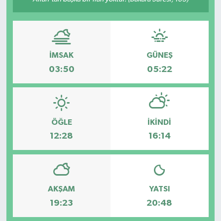
İMSAK
GÜNEŞ
03:50
05:22
ÖĞLE
İKINDI
12:28
16:14
AKŞAM
YATSI
19:23
20:48