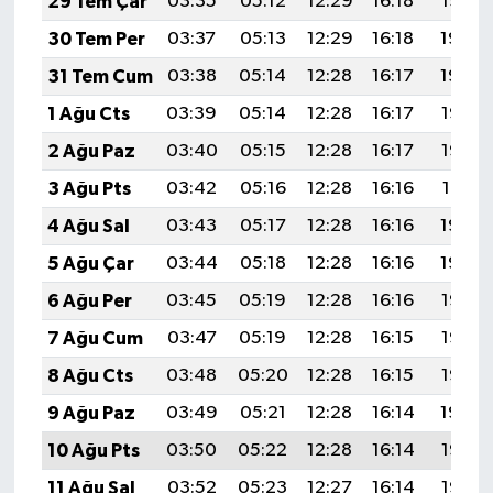
29 Tem Çar
03:35
05:12
12:29
16:18
19:35
30 Tem Per
03:37
05:13
12:29
16:18
19:34
31 Tem Cum
03:38
05:14
12:28
16:17
19:34
1 Ağu Cts
03:39
05:14
12:28
16:17
19:33
2 Ağu Paz
03:40
05:15
12:28
16:17
19:32
3 Ağu Pts
03:42
05:16
12:28
16:16
19:31
4 Ağu Sal
03:43
05:17
12:28
16:16
19:30
5 Ağu Çar
03:44
05:18
12:28
16:16
19:29
6 Ağu Per
03:45
05:19
12:28
16:16
19:28
7 Ağu Cum
03:47
05:19
12:28
16:15
19:27
8 Ağu Cts
03:48
05:20
12:28
16:15
19:25
9 Ağu Paz
03:49
05:21
12:28
16:14
19:24
10 Ağu Pts
03:50
05:22
12:28
16:14
19:23
11 Ağu Sal
03:52
05:23
12:27
16:14
19:22