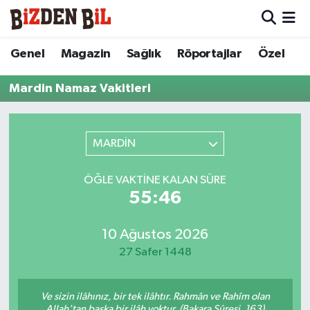
Hava Durumu
Genel
Magazin
Sağlık
Röportajlar
Özel
Trafik Durumu
Mardin Namaz Vakitleri
Süper Lig Puan Durumu ve Fikstür
MARDİN
Tüm Manşetler
ÖĞLE VAKTINE KALAN SÜRE
Son Dakika Haberleri
55:46
Haber Arşivi
10 Ağustos 2026
27 Safer 1448
Ve sizin ilâhınız, bir tek ilâhtır. Rahmân ve Rahîm olan
Allah'tan başka bir ilâh yoktur. (Bakara Sûresi, 163)