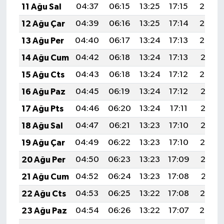
11 Ağu Sal
04:37
06:15
13:25
17:15
20:25
12 Ağu Çar
04:39
06:16
13:25
17:14
20:24
13 Ağu Per
04:40
06:17
13:24
17:13
20:22
14 Ağu Cum
04:42
06:18
13:24
17:13
20:21
15 Ağu Cts
04:43
06:18
13:24
17:12
20:20
16 Ağu Paz
04:45
06:19
13:24
17:12
20:18
17 Ağu Pts
04:46
06:20
13:24
17:11
20:17
18 Ağu Sal
04:47
06:21
13:23
17:10
20:15
19 Ağu Çar
04:49
06:22
13:23
17:10
20:14
20 Ağu Per
04:50
06:23
13:23
17:09
20:13
21 Ağu Cum
04:52
06:24
13:23
17:08
20:11
22 Ağu Cts
04:53
06:25
13:22
17:08
20:10
23 Ağu Paz
04:54
06:26
13:22
17:07
20:08