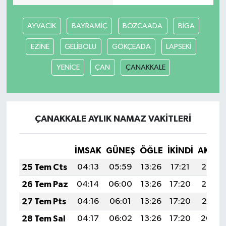
AYVACIK
BAYRAMİÇ
BOZCAADA
BİGA
EZİNE
GELİBOLU
GÖKÇEADA
LAPSEKİ
YENİCE
ÇAN
ÇANAKKALE
ÇANAKKALE AYLIK NAMAZ VAKITLERI
İMSAK
GÜNEŞ
ÖĞLE
İKINDI
AKŞA
25 Tem Cts
04:13
05:59
13:26
17:21
20:43
26 Tem Paz
04:14
06:00
13:26
17:20
20:42
27 Tem Pts
04:16
06:01
13:26
17:20
20:41
28 Tem Sal
04:17
06:02
13:26
17:20
20:40