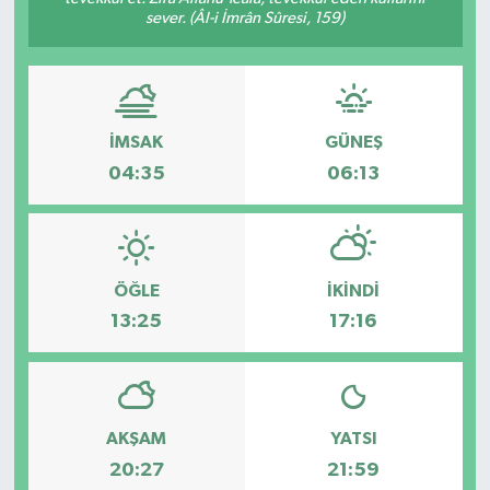
sever. (Âl-i İmrân Sûresi, 159)
İMSAK
GÜNEŞ
04:35
06:13
ÖĞLE
İKINDI
13:25
17:16
AKŞAM
YATSI
20:27
21:59