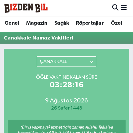
Hava Durumu
Genel
Magazin
Sağlık
Röportajlar
Özel
Trafik Durumu
Çanakkale Namaz Vakitleri
Süper Lig Puan Durumu ve Fikstür
ÇANAKKALE
Tüm Manşetler
ÖĞLE VAKTINE KALAN SÜRE
Son Dakika Haberleri
03:28:16
Haber Arşivi
9 Ağustos 2026
26 Safer 1448
(Bir iş yapmaya) azmettiğin zaman Allâhü Teâlâ'ya
tevekkül et. Zira Allâhü Teâlâ, tevekkül eden kullarını