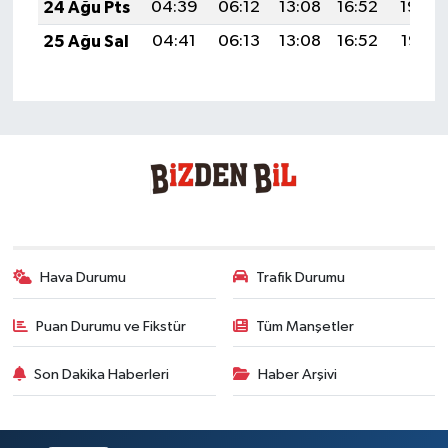
24 Ağu Pts
04:39
06:12
13:08
16:52
19:54
25 Ağu Sal
04:41
06:13
13:08
16:52
19:52
Hava Durumu
Trafik Durumu
Puan Durumu ve Fikstür
Tüm Manşetler
Son Dakika Haberleri
Haber Arşivi