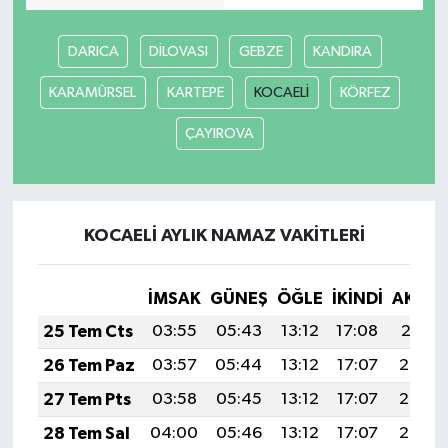
DARICA
DİLOVASI
GEBZE
KANDIRA
KARAMÜRSEL
KARTEPE
KOCAELİ
KÖRFEZ
ÇAYIROVA
KOCAELİ AYLIK NAMAZ VAKITLERI
İMSAK
GÜNEŞ
ÖĞLE
İKINDI
AKŞA
25 Tem Cts
03:55
05:43
13:12
17:08
20:31
26 Tem Paz
03:57
05:44
13:12
17:07
20:30
27 Tem Pts
03:58
05:45
13:12
17:07
20:29
28 Tem Sal
04:00
05:46
13:12
17:07
20:28