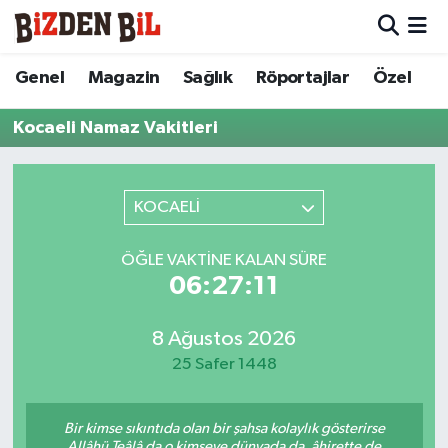
Hava Durumu
Genel
Magazin
Sağlık
Röportajlar
Özel
Trafik Durumu
Kocaeli Namaz Vakitleri
Süper Lig Puan Durumu ve Fikstür
KOCAELİ
Tüm Manşetler
ÖĞLE VAKTINE KALAN SÜRE
Son Dakika Haberleri
06:27:11
Haber Arşivi
8 Ağustos 2026
25 Safer 1448
Bir kimse sıkıntıda olan bir şahsa kolaylık gösterirse
Allâhü Teâlâ da o kimseye dünyada da, âhirette de