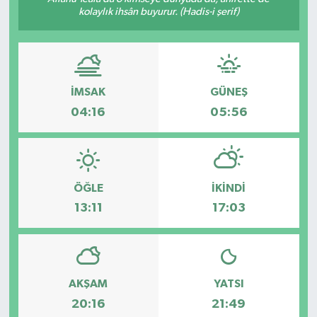
kolaylık ihsân buyurur. (Hadis-i şerif)
İMSAK
GÜNEŞ
04:16
05:56
ÖĞLE
İKINDI
13:11
17:03
AKŞAM
YATSI
20:16
21:49