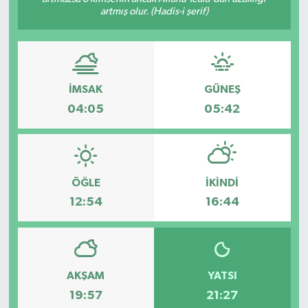
artmış olur. (Hadis-i şerif)
İMSAK
GÜNEŞ
04:05
05:42
ÖĞLE
İKINDI
12:54
16:44
AKŞAM
YATSI
19:57
21:27