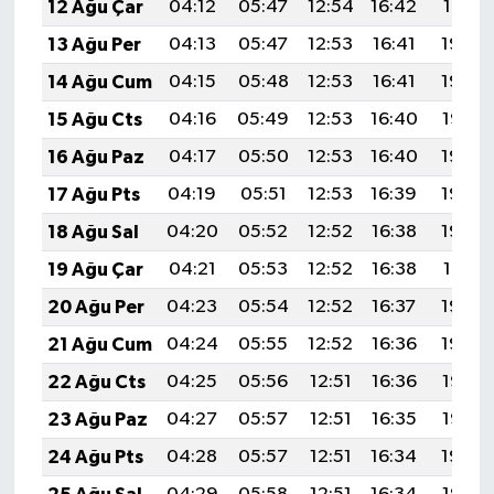
12 Ağu Çar
04:12
05:47
12:54
16:42
19:51
13 Ağu Per
04:13
05:47
12:53
16:41
19:49
14 Ağu Cum
04:15
05:48
12:53
16:41
19:48
15 Ağu Cts
04:16
05:49
12:53
16:40
19:47
16 Ağu Paz
04:17
05:50
12:53
16:40
19:45
17 Ağu Pts
04:19
05:51
12:53
16:39
19:44
18 Ağu Sal
04:20
05:52
12:52
16:38
19:43
19 Ağu Çar
04:21
05:53
12:52
16:38
19:41
20 Ağu Per
04:23
05:54
12:52
16:37
19:40
21 Ağu Cum
04:24
05:55
12:52
16:36
19:39
22 Ağu Cts
04:25
05:56
12:51
16:36
19:37
23 Ağu Paz
04:27
05:57
12:51
16:35
19:36
24 Ağu Pts
04:28
05:57
12:51
16:34
19:34