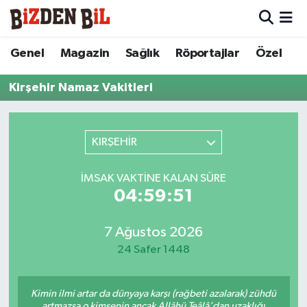
Hava Durumu
Genel
Magazin
Sağlık
Röportajlar
Özel
Trafik Durumu
Kirşehir Namaz Vakitleri
Süper Lig Puan Durumu ve Fikstür
KIRŞEHİR
Tüm Manşetler
İMSAK VAKTINE KALAN SÜRE
Son Dakika Haberleri
04:59:51
Haber Arşivi
7 Ağustos 2026
24 Safer 1448
Kimin ilmi artar da dünyaya karşı (rağbeti azalarak) zühdü
artmazsa o kimsenin ancak Allâhü Teâlâ'dan uzaklığı