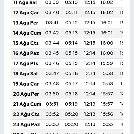
11 Ağu Sal
03:39
05:10
12:15
16:02
19:11
12 Ağu Çar
03:40
05:11
12:15
16:02
19:09
13 Ağu Per
03:41
05:12
12:15
16:01
19:08
14 Ağu Cum
03:42
05:13
12:15
16:01
19:07
15 Ağu Cts
03:44
05:14
12:15
16:00
19:06
16 Ağu Paz
03:45
05:15
12:14
16:00
19:04
17 Ağu Pts
03:46
05:15
12:14
15:59
19:03
18 Ağu Sal
03:47
05:16
12:14
15:58
19:02
19 Ağu Çar
03:48
05:17
12:14
15:58
19:01
20 Ağu Per
03:50
05:18
12:14
15:57
18:59
21 Ağu Cum
03:51
05:19
12:13
15:57
18:58
22 Ağu Cts
03:52
05:20
12:13
15:56
18:57
23 Ağu Paz
03:53
05:20
12:13
15:55
18:55