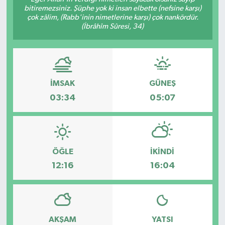
bitiremezsiniz. Şüphe yok ki insan elbette (nefsine karşı)
çok zâlim, (Rabb'inin nimetlerine karşı) çok nankördür.
(İbrâhîm Sûresi, 34)
İMSAK
GÜNEŞ
03:34
05:07
ÖĞLE
İKINDI
12:16
16:04
AKŞAM
YATSI