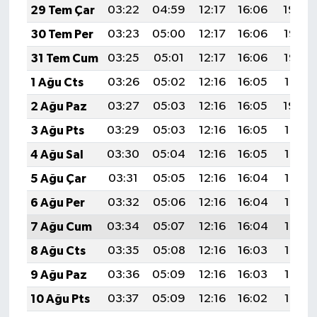
29 Tem Çar
03:22
04:59
12:17
16:06
19:24
30 Tem Per
03:23
05:00
12:17
16:06
19:23
31 Tem Cum
03:25
05:01
12:17
16:06
19:22
1 Ağu Cts
03:26
05:02
12:16
16:05
19:21
2 Ağu Paz
03:27
05:03
12:16
16:05
19:20
3 Ağu Pts
03:29
05:03
12:16
16:05
19:19
4 Ağu Sal
03:30
05:04
12:16
16:05
19:18
5 Ağu Çar
03:31
05:05
12:16
16:04
19:17
6 Ağu Per
03:32
05:06
12:16
16:04
19:16
7 Ağu Cum
03:34
05:07
12:16
16:04
19:15
8 Ağu Cts
03:35
05:08
12:16
16:03
19:14
9 Ağu Paz
03:36
05:09
12:16
16:03
19:13
10 Ağu Pts
03:37
05:09
12:16
16:02
19:12