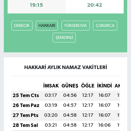
19:15
20:42
DERECİK
HAKKARİ
YÜKSEKOVA
ÇUKURCA
ŞEMDİNLİ
HAKKARİ AYLIK NAMAZ VAKITLERI
İMSAK
GÜNEŞ
ÖĞLE
İKINDI
AKŞA
25 Tem Cts
03:17
04:56
12:17
16:07
19:27
26 Tem Paz
03:19
04:57
12:17
16:07
19:26
27 Tem Pts
03:20
04:58
12:17
16:07
19:26
28 Tem Sal
03:21
04:58
12:17
16:06
19:25