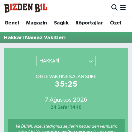
Hava Durumu
Genel
Magazin
Sağlık
Röportajlar
Özel
Trafik Durumu
Hakkari Namaz Vakitleri
Süper Lig Puan Durumu ve Fikstür
HAKKARİ
Tüm Manşetler
ÖĞLE VAKTINE KALAN SÜRE
Son Dakika Haberleri
35:25
Haber Arşivi
7 Ağustos 2026
24 Safer 1448
Ve (Allah) size istediğiniz şeylerin hepsinden vermiştir.
Eğer Allâh'ın verdiği nimetleri sayacak olsanız sayıp