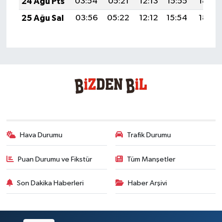
24 Ağu Pts
03:54
05:21
12:13
15:55
18:54
25 Ağu Sal
03:56
05:22
12:12
15:54
18:52
Hava Durumu
Trafik Durumu
Puan Durumu ve Fikstür
Tüm Manşetler
Son Dakika Haberleri
Haber Arşivi